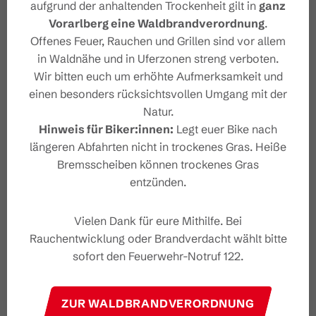
aufgrund der anhaltenden Trockenheit gilt in
ganz
Vorarlberg eine Waldbrandverordnung
.
Offenes Feuer, Rauchen und Grillen sind vor allem
in Waldnähe und in Uferzonen streng verboten.
#wirsindbrandnertal
Wir bitten euch um erhöhte Aufmerksamkeit und
einen besonders rücksichtsvollen Umgang mit der
Natur.
Hinweis für Biker:innen:
Legt euer Bike nach
längeren Abfahrten nicht in trockenes Gras. Heiße
Bremsscheiben können trockenes Gras
entzünden.
Feedback geben &
Urlaub gewinnen!
Vielen Dank für eure Mithilfe. Bei
Rauchentwicklung oder Brandverdacht wählt bitte
Deine Meinung ist uns wichtig – Feedback 
sofort den Feuerwehr-Notruf 122.
geben und mit etwas Glück 
unvergessliche Urlaubserlebnisse in 
Österreich gewinnen.
ZUR WALDBRANDVERORDNUNG