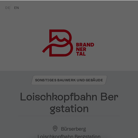
Zum Inhalt springen (Alt+0)
Zum Hauptmenü springen (Alt+1)
Translations of this page
DE
EN
SONSTIGES BAUWERK UND GEBÄUDE
Loischkopfbahn Ber
gstation
Bürserberg
Loischkopfbahn Bergstation