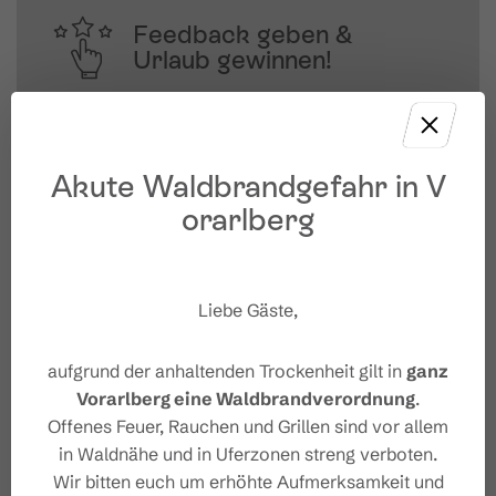
Feedback geben &
Urlaub gewinnen!
Deine Meinung ist uns wichtig – Feedback 
geben und mit etwas Glück 
unvergessliche Urlaubserlebnisse in 
Akute Waldbrandgefahr in V
Österreich gewinnen.
orarlberg
JETZT MITMACHEN
Liebe Gäste,
aufgrund der anhaltenden Trockenheit gilt in
ganz
Vorarlberg eine Waldbrandverordnung
.
Offenes Feuer, Rauchen und Grillen sind vor allem
in Waldnähe und in Uferzonen streng verboten.
Wir bitten euch um erhöhte Aufmerksamkeit und