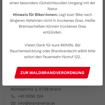
einen besonders rücksichtsvollen Umgang mit der
Natur.
Hinweis für Biker:innen:
Legt euer Bike nach
Dein Brandnertal Newslet
längeren Abfahrten nicht in trockenes Gras. Heiße
ter
Bremsscheiben können trockenes Gras
entzünden.
Vielen Dank für eure Mithilfe. Bei
Rauchentwicklung oder Brandverdacht wählt bitte
Ich akzeptiere die
Datenschutzbestimmungen
sofort den Feuerwehr-Notruf 122.
ZUR WALDBRANDVERORDNUNG
Brandnertal Shop & Gästeinfo
Mühledörfle 2, 6708 Brand
+43 5559 224
info@brandnertal.at