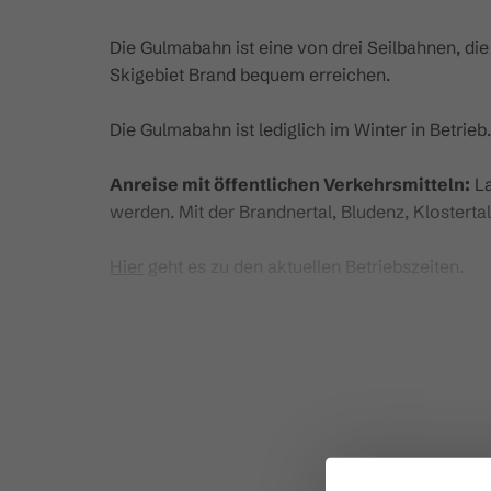
Die Gulmabahn ist eine von drei Seilbahnen, die 
Skigebiet Brand bequem erreichen.
Die Gulmabahn ist lediglich im Winter in Betrieb
Anreise mit öffentlichen Verkehrsmitteln:
La
werden. Mit der Brandnertal, Bludenz, Klosterta
Hier
geht es zu den aktuellen Betriebszeiten.
Technische Daten:
Bahntyp:
kuppelbare 6er Sesselbahn
Horizontale Länge:
1.152 m
Schräge Länge:
1.219 m
Höhendifferenz:
398 m
Fahrgeschwindigkeit:
5 m/sec.