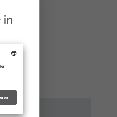
 in
ine
 allem in
ichtsvollen
in trockenes
.