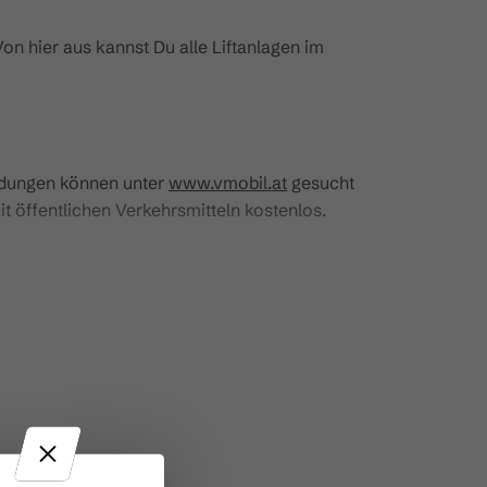
Von hier aus kannst Du alle Liftanlagen im
ndungen können unter
www.vmobil.at
gesucht
it öffentlichen Verkehrsmitteln kostenlos.