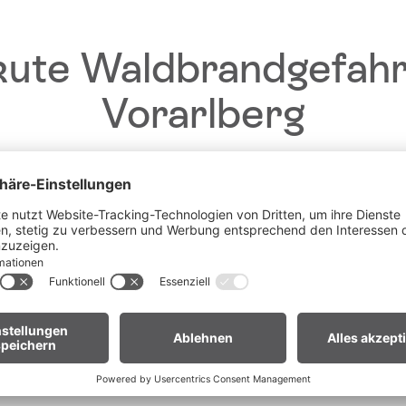
ute Waldbrandgefahr
Vorarlberg
Kontakt
+43 5559 2240
Liebe Gäste,
station@brandnertal.at
fgrund der anhaltenden Trockenheit gilt in
ganz Vorarlberg e
andverordnung
. Offenes Feuer, Rauchen und Grillen sind vor
Waldnähe und in Uferzonen streng verboten.
 euch um erhöhte Aufmerksamkeit und einen besonders rücks
Umgang mit der Natur.
r Biker:innen:
Legt euer Bike nach längeren Abfahrten nicht 
Gras. Heiße Bremsscheiben können trockenes Gras entzünden