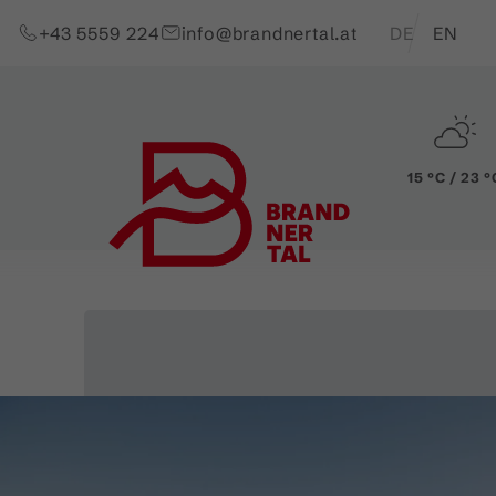
Zum Inhalt springen (Alt+0)
Zum Hauptmenü springen (Alt+1)
Translations of t
+43 5559 224
info@brandnertal.at
DE
EN
15 °C / 23 °