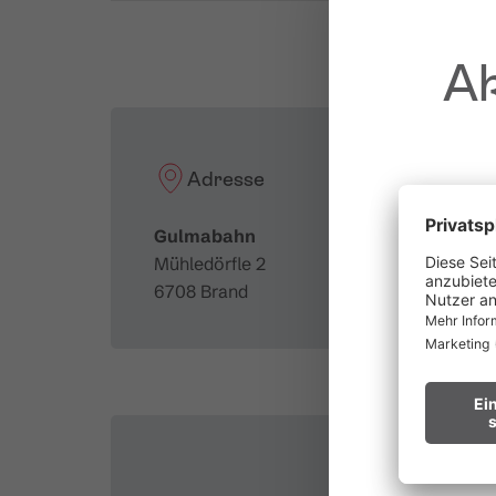
Förderleistung:
2.018 Pers./Std.
Ak
Adresse
Gulmabahn
Mühledörfle 2
6708 Brand
au
Waldbr
Wir bitten
Hinweis fü