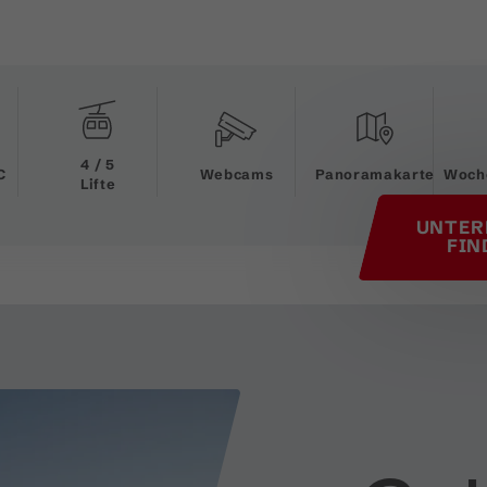
his page
4 / 5
C
Webcams
Panoramakarte
Woch
Lifte
UNTER
FIN