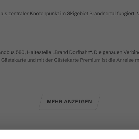
als zentraler Knotenpunkt im Skigebiet Brandnertal fungiert. 
.
ndbus 580, Haltestelle „Brand Dorfbahn“. Die genauen Verbi
l Gästekarte und mit der Gästekarte Premium ist die Anreise m
MEHR ANZEIGEN