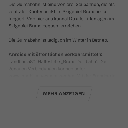
Die Gulmabahn ist eine von drei Seilbahnen, die als
zentraler Knotenpunkt im Skigebiet Brandnertal
fungiert. Von hier aus kannst Du alle Liftanlagen im
Skigebiet Brand bequem erreichen.
Die Gulmabahn ist lediglich im Winter in Betrieb.
Anreise mit öffentlichen Verkehrsmitteln:
Landbus 580, Haltestelle „Brand Dorfbahn“. Die
genauen Verbindungen können unter
www.vmobil.at
gesucht werden. Mit der Brandnertal,
Bludenz, Klostertal Gästekarte und mit der
Gästekarte Premium ist die Anreise mit öffentlichen
MEHR ANZEIGEN
Verkehrsmitteln kostenlos.
Hier
geht es zu den aktuellen Betriebszeiten.
Technische Daten: