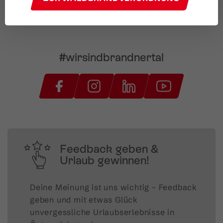
#wirsindbrandnertal
Feedback geben &
Urlaub gewinnen!
Deine Meinung ist uns wichtig – Feedback 
geben und mit etwas Glück 
unvergessliche Urlaubserlebnisse in 