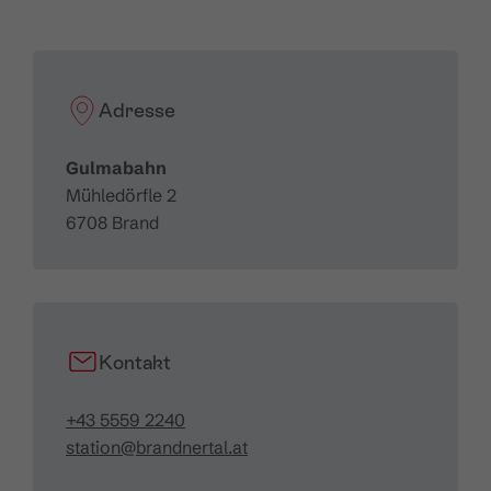
Bahntyp:
kuppelbare 6er Sesselbahn
Horizontale Länge:
1.152 m
Schräge Länge:
1.219 m
Adresse
Höhendifferenz:
398 m
Fahrgeschwindigkeit:
5 m/sec.
Gulmabahn
Förderleistung:
2.018 Pers./Std.
Mühledörfle 2
6708 Brand
Kontakt
+43 5559 2240
station@brandnertal.at