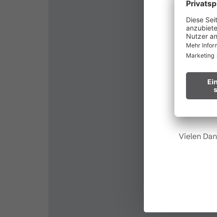
au
Waldbr
Wir bitten
Hinweis fü
Vielen Dan