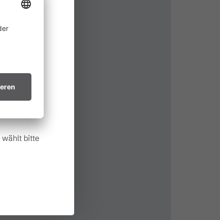
ine
 allem in
ichtsvollen
in trockenes
.
wählt bitte