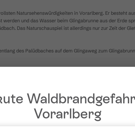
ollsten Natursehenswürdigkeiten in Vorarlberg. Er besteht aus
st werden und das Wasser beim Glingabrunne aus der Erde spr
üdbach. Das Naturschauspiel ist allerdings nur zur Zeit der G
 entlang des Palüdbaches auf dem Glingaweg zum Glingabrunn
ute Waldbrandgefahr
Vorarlberg