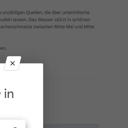
 unzähligen Quellen, die über unterirdische
udeln lassen. Das Wasser stürzt in schönen
letscherschmelze zwischen Mitte Mai und Mitte
en.
 in