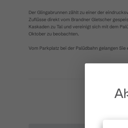
Der Glingabrunnen zählt zu einer der eindrucksv
Zuflüsse direkt vom Brandner Gletscher gespei
Kaskaden zu Tal und vereinigt sich mit dem Pal
Oktober zu beobachten.
Vom Parkplatz bei der Palüdbahn gelangen Sie
Ak