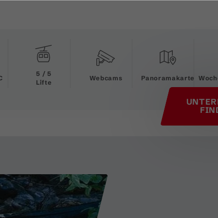
his page
5 / 5
C
Webcams
Panoramakarte
Woch
Lifte
UNTER
FIN