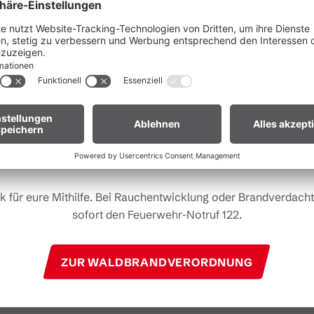
Liebe Gäste,
fgrund der anhaltenden Trockenheit gilt in
ganz Vorarlberg e
andverordnung
. Offenes Feuer, Rauchen und Grillen sind vor
Waldnähe und in Uferzonen streng verboten.
 euch um erhöhte Aufmerksamkeit und einen besonders rücks
Umgang mit der Natur.
r Biker:innen:
Legt euer Bike nach längeren Abfahrten nicht 
Gras. Heiße Bremsscheiben können trockenes Gras entzünden
k für eure Mithilfe. Bei Rauchentwicklung oder Brandverdacht 
sofort den Feuerwehr-Notruf 122.
ZUR WALDBRANDVERORDNUNG