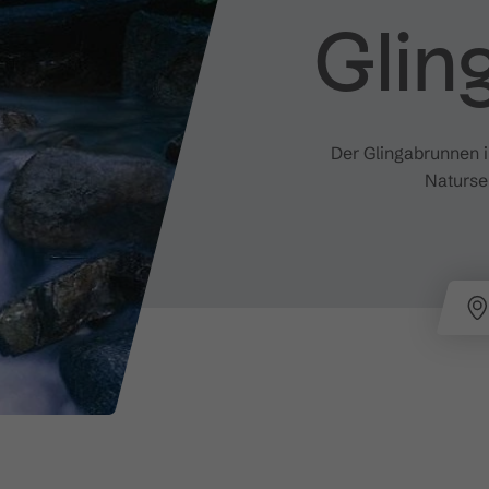
Glin
Der Glingabrunnen i
Naturse