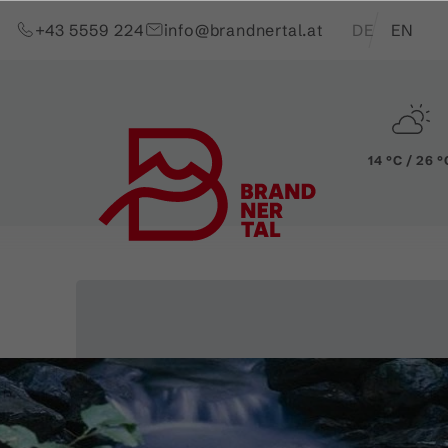
Zum Inhalt springen (Alt+0)
Zum Hauptmenü springen (Alt+1)
Translations of t
+43 5559 224
info@brandnertal.at
DE
EN
14 °C / 26 °