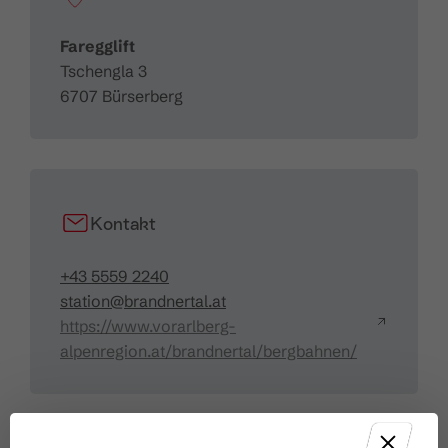
Faregglift
Tschengla 3
6707 Bürserberg
Kontakt
+43 5559 2240
station@brandnertal.at
https://www.vorarlberg-
alpenregion.at/brandnertal/bergbahnen/