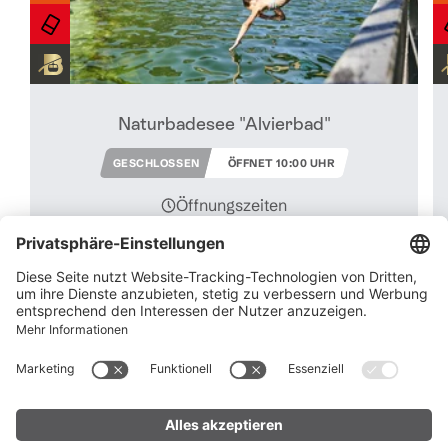
Naturbadesee "Alvierbad"
GESCHLOSSEN
ÖFFNET 10:00 UHR
Öffnungszeiten
Mühledörfle 77, 6708 Brand
Vorab informieren - Angebote der
Gästekarte Brandnertal zum Start der
Sommersaison: