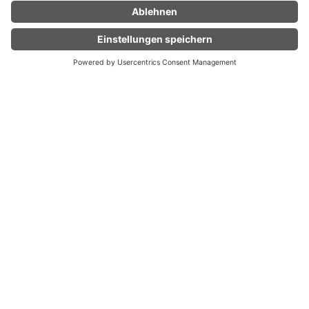
DOWNLOAD INFOMATERIAL
UNTERKUNFT
LIVE
FINDEN
Inklusivleistungen Winter:
Freie Fahrt mit Bus & Bahn in Vorarlberg bis
zu den Grenzbahnhöfen
Bitte beachte, dass spezielle Ski-, Wander- und
Shuttlebusse sowie Mautgebühren und die Mitnahme
von Fahrrädern nicht inbegriffen sind.
Grenzbahnhöfe: St. Margrethen, Lindau Insel,
Nendeln, St. Anton am Arlberg.
Grenzbushaltestellen:
Tisis Töbeleweg, Nofels Oberer Hasenbach,