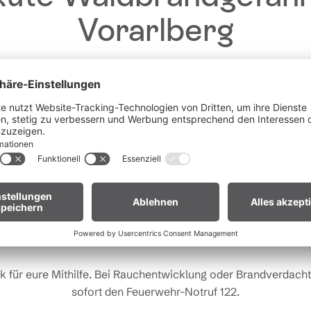
Vorarlberg
Liebe Gäste,
fgrund der anhaltenden Trockenheit gilt in
ganz Vorarlberg e
andverordnung
. Offenes Feuer, Rauchen und Grillen sind vor
Waldnähe und in Uferzonen streng verboten.
 euch um erhöhte Aufmerksamkeit und einen besonders rücks
Umgang mit der Natur.
r Biker:innen:
Legt euer Bike nach längeren Abfahrten nicht 
Gras. Heiße Bremsscheiben können trockenes Gras entzünden
k für eure Mithilfe. Bei Rauchentwicklung oder Brandverdacht 
sofort den Feuerwehr-Notruf 122.