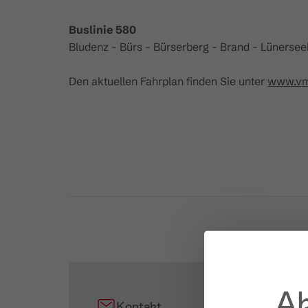
Buslinie 580
Bludenz - Bürs - Bürserberg - Brand - Lünerse
Den aktuellen Fahrplan finden Sie unter
www.vmo
Ak
Kontakt