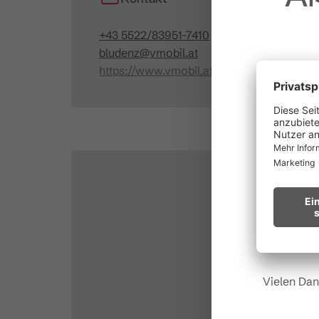
+43 5522/83951-7410
bludenz@vmobil.at
https://www.vmobil.at/
au
Waldbr
Wir bitten
Hinweis fü
Vielen Dan