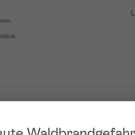
L
ebahn
bil.at
.
ute Waldbrandgefahr