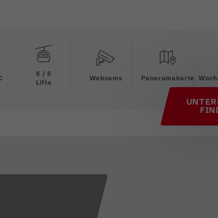
his page
5 / 5
C
Webcams
Panoramakarte
Woch
Lifte
UNTER
FIN