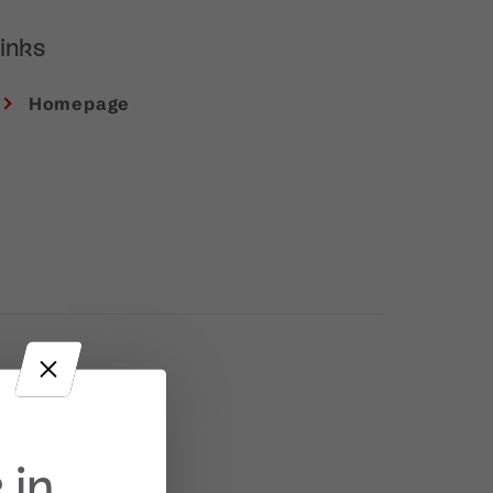
inks
Homepage
 in