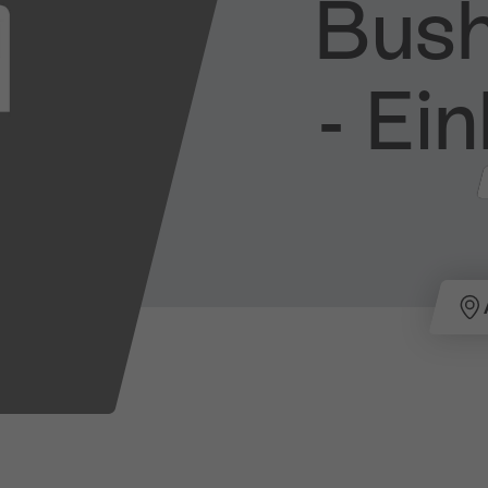
Bush
​-​ 