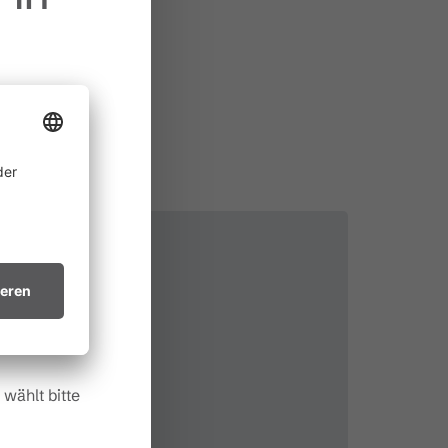
ine
 allem in
ichtsvollen
in trockenes
.
wählt bitte