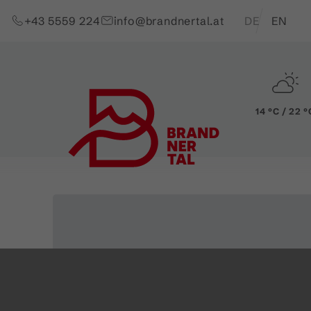
Zum Inhalt springen (Alt+0)
Zum Hauptmenü springen (Alt+1)
Translations of t
+43 5559 224
info@brandnertal.at
DE
EN
14 °C / 22 °