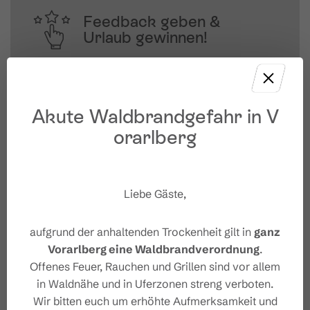
Feedback geben &
Urlaub gewinnen!
Deine Meinung ist uns wichtig – Feedback 
geben und mit etwas Glück 
unvergessliche Urlaubserlebnisse in 
Akute Waldbrandgefahr in V
Österreich gewinnen.
orarlberg
JETZT MITMACHEN
Liebe Gäste,
aufgrund der anhaltenden Trockenheit gilt in
ganz
Vorarlberg eine Waldbrandverordnung
.
Offenes Feuer, Rauchen und Grillen sind vor allem
in Waldnähe und in Uferzonen streng verboten.
Wir bitten euch um erhöhte Aufmerksamkeit und