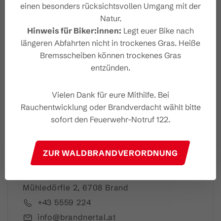
einen besonders rücksichtsvollen Umgang mit der
Natur.
Hinweis für Biker:innen:
Legt euer Bike nach
Dein Brandnertal Newslet
längeren Abfahrten nicht in trockenes Gras. Heiße
ter
Bremsscheiben können trockenes Gras
entzünden.
Vielen Dank für eure Mithilfe. Bei
Rauchentwicklung oder Brandverdacht wählt bitte
Ich akzeptiere die
Datenschutzbestimmungen
sofort den Feuerwehr-Notruf 122.
ZUR WALDBRANDVERORDNUNG
Brandnertal Shop & Gästeinfo
Mühledörfle 2, 6708 Brand
+43 5559 224
info@brandnertal.at