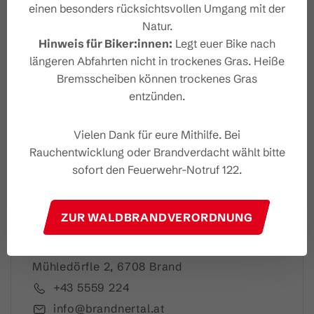
einen besonders rücksichtsvollen Umgang mit der
Natur.
Hinweis für Biker:innen:
Legt euer Bike nach
Dein Brandnertal Newslet
längeren Abfahrten nicht in trockenes Gras. Heiße
ter
Bremsscheiben können trockenes Gras
entzünden.
Vielen Dank für eure Mithilfe. Bei
Rauchentwicklung oder Brandverdacht wählt bitte
Ich akzeptiere die
Datenschutzbestimmungen
sofort den Feuerwehr-Notruf 122.
ZUR WALDBRANDVERORDNUNG
Brandnertal Shop & Gästeinfo
Mühledörfle 2, 6708 Brand
+43 5559 224
info@brandnertal.at