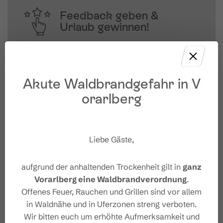
Feedback geben &
Urlaub gewinnen!
Deine Meinung ist uns wichtig – Feedback 
geben und mit etwas Glück 
unvergessliche Urlaubserlebnisse in 
Akute Waldbrandgefahr in V
Österreich gewinnen.
orarlberg
JETZT MITMACHEN
Liebe Gäste,
aufgrund der anhaltenden Trockenheit gilt in
ganz
Vorarlberg eine Waldbrandverordnung
.
Offenes Feuer, Rauchen und Grillen sind vor allem
in Waldnähe und in Uferzonen streng verboten.
Wir bitten euch um erhöhte Aufmerksamkeit und