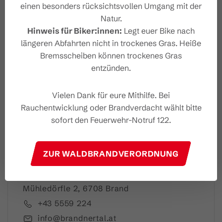
einen besonders rücksichtsvollen Umgang mit der
Natur.
Hinweis für Biker:innen:
Legt euer Bike nach
Dein Brandnertal Newslet
längeren Abfahrten nicht in trockenes Gras. Heiße
ter
Bremsscheiben können trockenes Gras
entzünden.
Vielen Dank für eure Mithilfe. Bei
Rauchentwicklung oder Brandverdacht wählt bitte
Ich akzeptiere die
Datenschutzbestimmungen
sofort den Feuerwehr-Notruf 122.
ZUR WALDBRANDVERORDNUNG
Brandnertal Shop & Gästeinfo
Mühledörfle 2, 6708 Brand
+43 5559 224
info@brandnertal.at