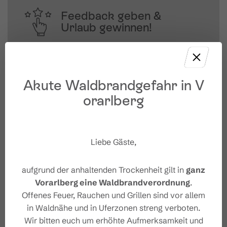
Feedback geben &
Urlaub gewinnen!
Deine Meinung ist uns wichtig – Feedback 
geben und mit etwas Glück 
unvergessliche Urlaubserlebnisse in 
Akute Waldbrandgefahr in V
Österreich gewinnen.
orarlberg
JETZT MITMACHEN
Liebe Gäste,
aufgrund der anhaltenden Trockenheit gilt in
ganz
Vorarlberg eine Waldbrandverordnung
.
Offenes Feuer, Rauchen und Grillen sind vor allem
in Waldnähe und in Uferzonen streng verboten.
Wir bitten euch um erhöhte Aufmerksamkeit und