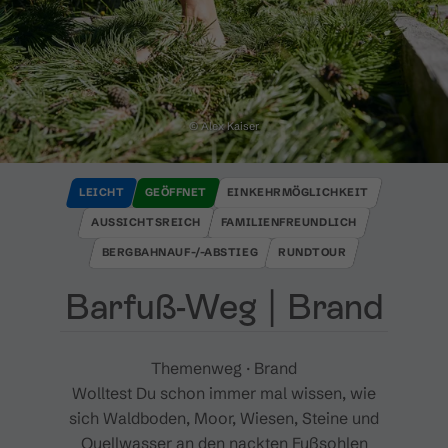
© Alex Kaiser
LEICHT
GEÖFFNET
EINKEHRMÖGLICHKEIT
AUSSICHTSREICH
FAMILIENFREUNDLICH
BERGBAHNAUF-/-ABSTIEG
RUNDTOUR
Barfuß​-​Weg ​|​ Brand
Themenweg · Brand
Wolltest Du schon immer mal wissen, wie
sich Waldboden, Moor, Wiesen, Steine und
Quellwasser an den nackten Fußsohlen