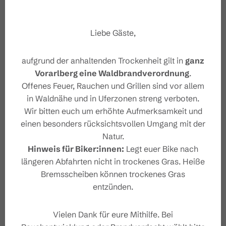
Start
sumpfigen Boden
, auf bereitgestellten
Baumstämmen entspannen und die wunderbare
Liebe Gäste,
Ziel
Aussicht genießen kannst. Mit dem neuen Erlebnis,
auf nackten Fußsohlen sich selbst und die Natur zu
aufgrund der anhaltenden Trockenheit gilt in
ganz
spüren, geht es dann (mit Schuhen) wieder talwärts
Sicherheitshinweise
Vorarlberg eine Waldbrandverordnung
.
Richtung Dorfbahn Bergstation.
Offenes Feuer, Rauchen und Grillen sind vor allem
Sicherheitstipps für Wandern
in Waldnähe und in Uferzonen streng verboten.
in Vorarlberg
Wir bitten euch um erhöhte Aufmerksamkeit und
einen besonders rücksichtsvollen Umgang mit der
Natur.
Hinweis für Biker:innen:
Legt euer Bike nach
längeren Abfahrten nicht in trockenes Gras. Heiße
Bremsscheiben können trockenes Gras
Eigenschaften
entzünden.
Themenweg
Routentyp
Vielen Dank für eure Mithilfe. Bei