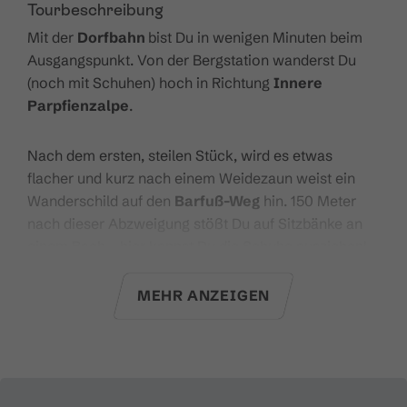
Tourbeschreibung
Mit der
Dorfbahn
bist Du in wenigen Minuten beim
Ausgangspunkt. Von der Bergstation wanderst Du
(noch mit Schuhen) hoch in Richtung
Innere
Parpfienzalpe
.
Nach dem ersten, steilen Stück, wird es etwas
flacher und kurz nach einem Weidezaun weist ein
Wanderschild auf den
Barfuß-Weg
hin. 150 Meter
nach dieser Abzweigung stößt Du auf Sitzbänke an
einem Bach – hier kannst Du die Schuhe ausziehen!
Wer es nicht mehr erwarten kann, kann im klaren
Wasser des Bergbaches bereits die Durchblutung
MEHR ANZEIGEN
anregen.
Rechts vom „Kinderwagen-Fahrstreifen“ kannst Du
auf dem
sandigen
Weg loslegen – gerne darfst Du