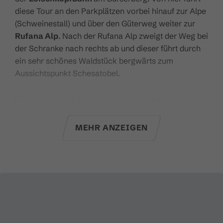
diese Tour an den Parkplätzen vorbei hinauf zur Alpe
(Schweinestall) und über den Güterweg weiter zur
Rufana Alp
. Nach der Rufana Alp zweigt der Weg bei
der Schranke nach rechts ab und dieser führt durch
ein sehr schönes Waldstück bergwärts zum
Aussichtspunkt Schesatobel.
Nach dem Aussichtspunkt geht es entlang von alten
Mauern und über Bretterstege hinauf bis zur
Bürser
Skihütte
und zum Güterweg. Von hier folgst Du dem
MEHR ANZEIGEN
Güterweg Richtung
Burtscha Alpe
weiter bergwärts
bis Du den Burtschasattel bzw. das
Restaurant
Frööd
erreichst. Von dort sind es nur noch wenige
Minuten über den Wanderweg hinauf zum
Loischkopf, dem zweiten Aussichtspunkt mit
sensationellem 360°-Panorama auf die umliegenden
Berge.