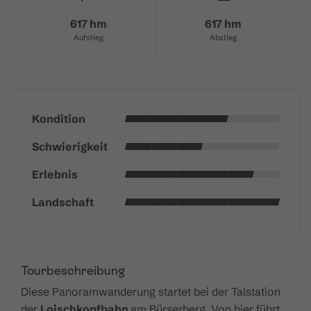
617 hm
617 hm
Aufstieg
Abstieg
Kondition
Schwierigkeit
Erlebnis
Landschaft
Tourbeschreibung
Diese Panoramwanderung startet bei der Talstation
der
Loischkopfbahn
am Bürserberg. Von hier führt