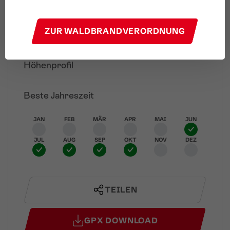
Parkplatz Loischkopfbahn
Start
ZUR WALDBRANDVERORDNUNG
Parkplatz Loischkopfbahn
Ziel
Höhenprofil
Beste Jahreszeit
JAN
FEB
MÄR
APR
MAI
JUN
JUL
AUG
SEP
OKT
NOV
DEZ
TEILEN
GPX DOWNLOAD