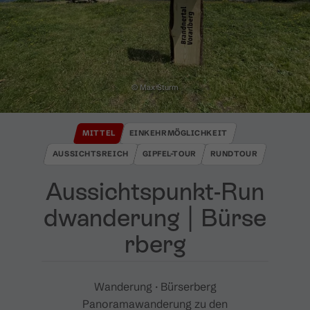
© Max Sturm
MITTEL
EINKEHRMÖGLICHKEIT
AUSSICHTSREICH
GIPFEL-TOUR
RUNDTOUR
Aussichtspunkt​-​Run
dwanderung ​|​ Bürse
rberg
Wanderung · Bürserberg
Panoramawanderung zu den