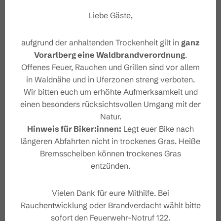
Ziel
Liebe Gäste,
Sicherheitshinweise
aufgrund der anhaltenden Trockenheit gilt in
ganz
Vorarlberg eine Waldbrandverordnung
.
Sicherheitstipps für Wandern
Offenes Feuer, Rauchen und Grillen sind vor allem
in Vorarlberg
in Waldnähe und in Uferzonen streng verboten.
Wir bitten euch um erhöhte Aufmerksamkeit und
einen besonders rücksichtsvollen Umgang mit der
Natur.
Hinweis für Biker:innen:
Legt euer Bike nach
Eigenschaften
längeren Abfahrten nicht in trockenes Gras. Heiße
Bremsscheiben können trockenes Gras
entzünden.
Wanderung
Routentyp
Vielen Dank für eure Mithilfe. Bei
Mittel
Schwierigkeit
Rauchentwicklung oder Brandverdacht wählt bitte
sofort den Feuerwehr-Notruf 122.