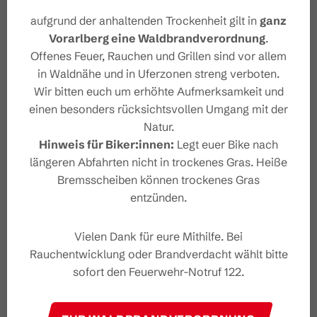
Sicherheitstipps für
aufgrund der anhaltenden Trockenheit gilt in
ganz
Winterwandern in Vorarlberg
Vorarlberg eine Waldbrandverordnung
.
Offenes Feuer, Rauchen und Grillen sind vor allem
in Waldnähe und in Uferzonen streng verboten.
Wir bitten euch um erhöhte Aufmerksamkeit und
einen besonders rücksichtsvollen Umgang mit der
Eigenschaften
Natur.
Hinweis für Biker:innen:
Legt euer Bike nach
längeren Abfahrten nicht in trockenes Gras. Heiße
Winterwandern
Routentyp
Bremsscheiben können trockenes Gras
entzünden.
Leicht
Schwierigkeit
Vielen Dank für eure Mithilfe. Bei
Bushaltestelle - Ragazens
Start
Rauchentwicklung oder Brandverdacht wählt bitte
sofort den Feuerwehr-Notruf 122.
Bushaltestelle - Ragazens
Ziel