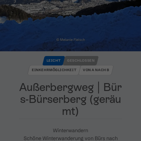
© Melanie Fleisch
LEICHT
GESCHLOSSEN
EINKEHRMÖGLICHKEIT
VON A NACH B
Außerbergweg ​|​ Bür
s​-​Bürserberg ​(​geräu
mt​)​
Winterwandern
Schöne Winterwanderung von Bürs nach