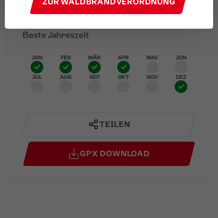
ZUR WALDBRANDVERORDNUNG
Höhenprofil
Beste Jahreszeit
JAN
FEB
MÄR
APR
MAI
JUN
JUL
AUG
SEP
OKT
NOV
DEZ
TEILEN
GPX DOWNLOAD