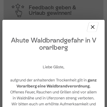
Feedback geben &
Urlaub gewinnen!
Deine Meinung ist uns wichtig – Feedback 
geben und mit etwas Glück 
unvergessliche Urlaubserlebnisse in 
Akute Waldbrandgefahr in V
Österreich gewinnen.
orarlberg
JETZT MITMACHEN
Liebe Gäste,
aufgrund der anhaltenden Trockenheit gilt in
ganz
Vorarlberg eine Waldbrandverordnung
.
Offenes Feuer, Rauchen und Grillen sind vor allem
in Waldnähe und in Uferzonen streng verboten.
Wir bitten euch um erhöhte Aufmerksamkeit und