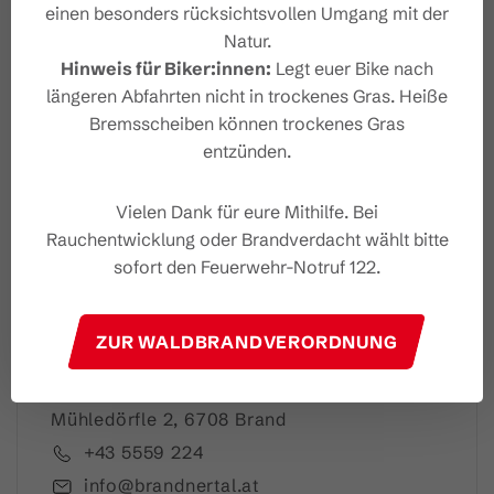
einen besonders rücksichtsvollen Umgang mit der
Natur.
Hinweis für Biker:innen:
Legt euer Bike nach
Dein Brandnertal Newslet
längeren Abfahrten nicht in trockenes Gras. Heiße
ter
Bremsscheiben können trockenes Gras
entzünden.
Vielen Dank für eure Mithilfe. Bei
Rauchentwicklung oder Brandverdacht wählt bitte
Ich akzeptiere die
Datenschutzbestimmungen
sofort den Feuerwehr-Notruf 122.
ZUR WALDBRANDVERORDNUNG
Brandnertal Shop & Gästeinfo
Mühledörfle 2, 6708 Brand
+43 5559 224
info@brandnertal.at