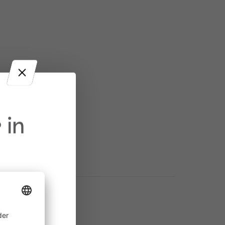
 in
ine