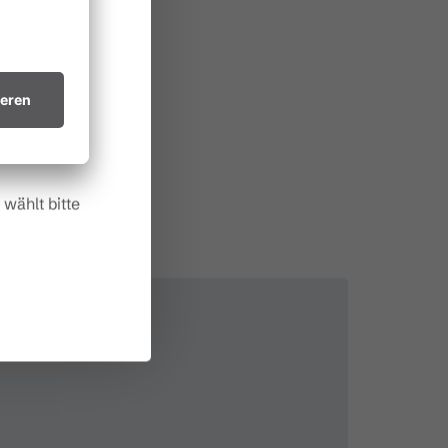
 allem in
ichtsvollen
in trockenes
.
wählt bitte