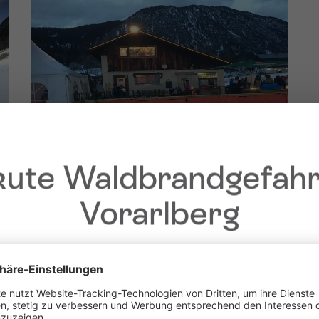
ute Waldbrandgefahr
Vorarlberg
Liebe Gäste,
fgrund der anhaltenden Trockenheit gilt in
ganz Vorarlberg e