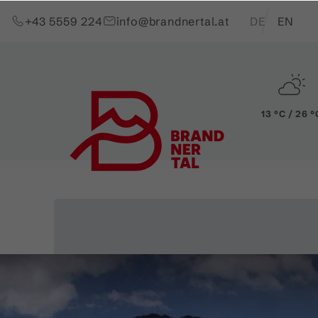
Zum Inhalt springen (Alt+0)
Zum Hauptmenü springen (Alt+1)
Translations of t
+43 5559 224
info@brandnertal.at
DE
EN
13 °C / 26 °