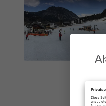
Ak
au