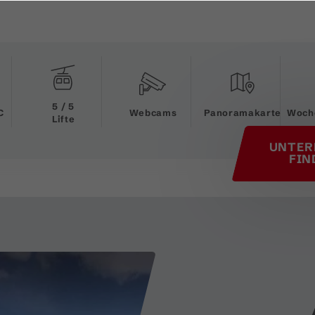
his page
5 / 5
C
Webcams
Panoramakarte
Woch
Lifte
UNTER
FIN