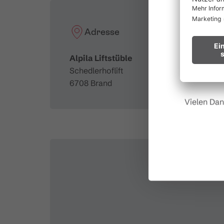
Waldbr
Adresse
Wir bitten
Alpila Liftstüble
Hinweis fü
Schedlerhoflift
6708 Brand
Vielen Dan