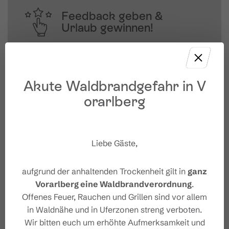
Feedback geben &
Urlaub gewinnen!
Deine Meinung ist uns wichtig – Feedback 
geben und mit etwas Glück 
unvergessliche Urlaubserlebnisse in 
Akute Waldbrandgefahr in V
Österreich gewinnen.
orarlberg
JETZT MITMACHEN
Liebe Gäste,
aufgrund der anhaltenden Trockenheit gilt in
ganz
Vorarlberg eine Waldbrandverordnung
.
Offenes Feuer, Rauchen und Grillen sind vor allem
in Waldnähe und in Uferzonen streng verboten.
Wir bitten euch um erhöhte Aufmerksamkeit und