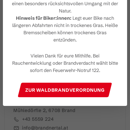
einen besonders rücksichtsvollen Umgang mit der
Natur.
Hinweis für Biker:innen:
Legt euer Bike nach
Dein Brandnertal Newslet
längeren Abfahrten nicht in trockenes Gras. Heiße
ter
Bremsscheiben können trockenes Gras
entzünden.
Vielen Dank für eure Mithilfe. Bei
Rauchentwicklung oder Brandverdacht wählt bitte
Ich akzeptiere die
Datenschutzbestimmungen
sofort den Feuerwehr-Notruf 122.
ZUR WALDBRANDVERORDNUNG
Brandnertal Shop & Gästeinfo
Mühledörfle 2, 6708 Brand
+43 5559 224
info@brandnertal.at