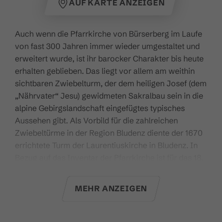
AUF KARTE ANZEIGEN
Auch wenn die Pfarrkirche von Bürserberg im Laufe
von fast 300 Jahren immer wieder umgestaltet und
erweitert wurde, ist ihr barocker Charakter bis heute
erhalten geblieben. Das liegt vor allem am weithin
sichtbaren Zwiebelturm, der dem heiligen Josef (dem
„Nährvater“ Jesu) gewidmeten Sakralbau sein in die
alpine Gebirgslandschaft eingefügtes typisches
Aussehen gibt. Als Vorbild für die zahlreichen
Zwiebeltürme in der Region Bludenz diente der 1670
errichtete Turm der Laurentiuskirche in Bludenz. In
Bezug auf das Inventar der Pfarrkirche ist für das 18.
Jahrhundert die Präsenz von Tiroler Bildhauern
typisch für das südliche Vorarlberg. Der aus dem
MEHR ANZEIGEN
Paznauntal stammende Johann Ladner lieferte ein
mächtiges Kruzifix nach Bürserberg. Aus der
Werkstatt von Josef Klemens Witwer in Imst