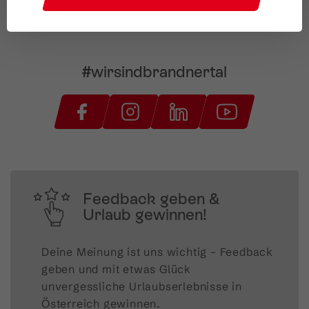
#wirsindbrandnertal
Feedback geben &
Urlaub gewinnen!
Deine Meinung ist uns wichtig – Feedback 
geben und mit etwas Glück 
unvergessliche Urlaubserlebnisse in 
Österreich gewinnen.