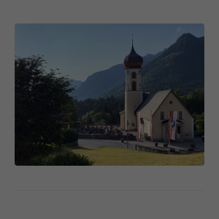
stammen die Hochaltarfiguren der heiligen Bischöfe
Nikolaus und Ulrich sowie im Langhaus die Figuren
des heiligen Martin und eines weiteren Ulrich. In der
Werkstatt des Josef Vonier in Schruns entstanden
die Altaraufbauten und die Kanzel. Die Malereien sind
bei einer späteren Renovierung geschaffen worden,
für sie zeichnete der Kirchenmaler Anton Marte
verantwortlich.