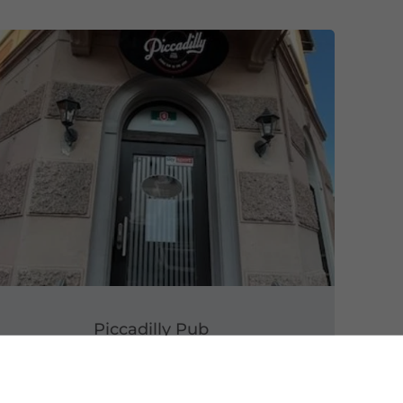
Piccadilly Pub
GEÖFFNET
JETZT OFFEN