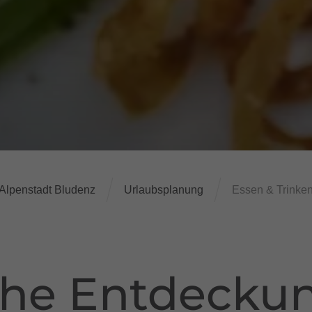
Alpenstadt Bludenz
Urlaubsplanung
Essen & Trinke
che Entdeckun