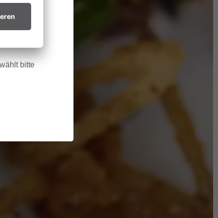
htsvollen
in trockenes
.
ählt bitte