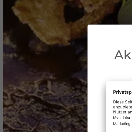
Ak
au
Waldbr