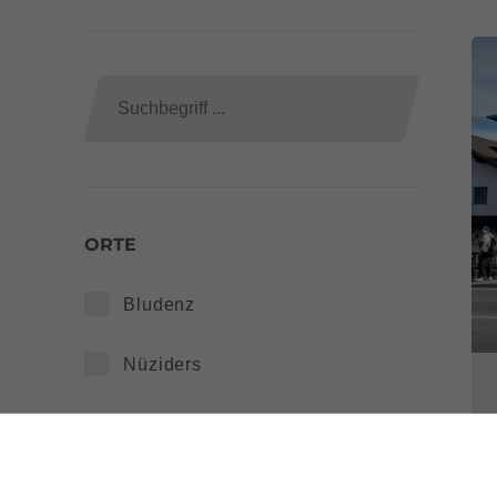
ORTE
Bludenz
Nüziders