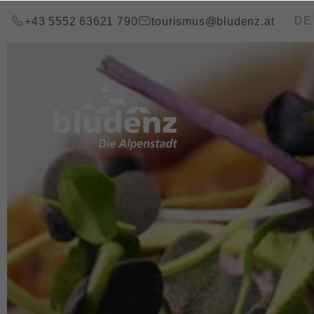
Zum Inhalt springen (Alt+0)
Zum Hauptmenü springen (Alt+1)
Transla
DE
+43 5552 63621 790
tourismus@bludenz.at