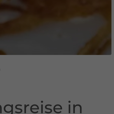
n
gsreise in