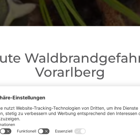
ute Waldbrandgefahr
Vorarlberg
Liebe Gäste,
ganz Vorarlberg e
fgrund der anhaltenden Trockenheit gilt in
andverordnung
. Offenes Feuer, Rauchen und Grillen sind vor
Waldnähe und in Uferzonen streng verboten.