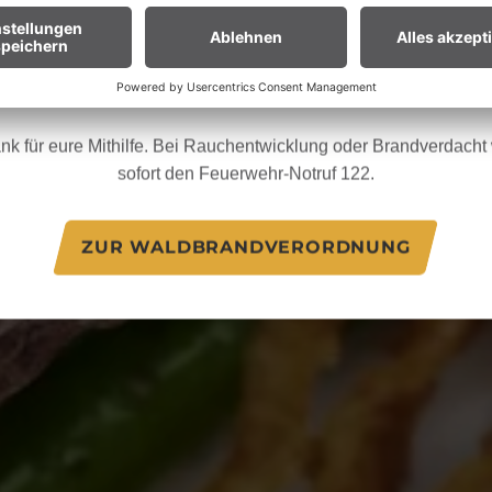
en euch um erhöhte Aufmerksamkeit und einen besonders rücksic
Umgang mit der Natur.
ür Biker:innen:
Legt euer Bike nach längeren Abfahrten nicht 
Gras. Heiße Bremsscheiben können trockenes Gras entzünden
nk für eure Mithilfe. Bei Rauchentwicklung oder Brandverdacht w
sofort den Feuerwehr-Notruf 122.
ZUR WALDBRANDVERORDNUNG