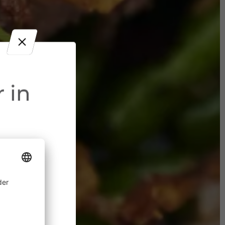
 in
ine
 allem in