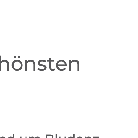
chönsten
n