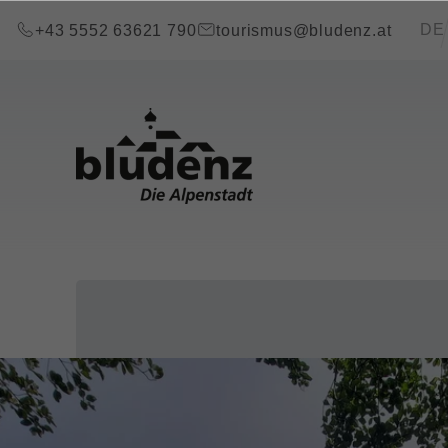
Zum Inhalt springen (Alt+0)
Zum Hauptmenü springen (Alt+1)
Transla
DE
+43 5552 63621 790
tourismus@bludenz.at