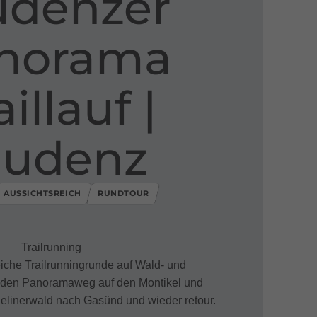
udenzer
norama
illauf ​|​
ludenz
AUSSICHTSREICH
RUNDTOUR
Trailrunning
che Trailrunningrunde auf Wald- und
den Panoramaweg auf den Montikel und
elinerwald nach Gasünd und wieder retour.