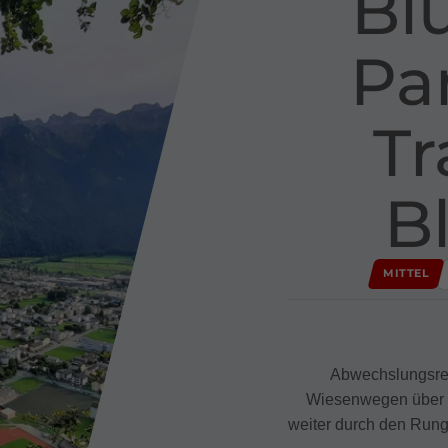
Bl
Pa
Tra
B
MITTEL
Abwechslungsrei
Wiesenwegen über 
weiter durch den Rung