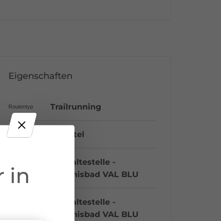
Eigenschaften
Trailrunning
Routentyp
Mittel
Schwierigkeit
Bushaltestelle -
Start
 in
Erlebnisbad VAL BLU
Bushaltestelle -
Ziel
Erlebnisbad VAL BLU