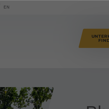
tions of this page
EN
UNTER
FIN