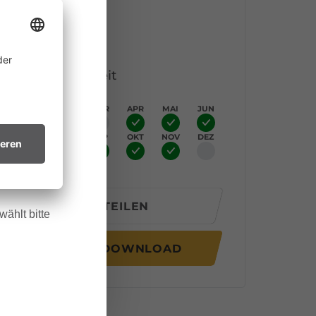
Höhenprofil
ine
Beste Jahreszeit
 allem in
JAN
FEB
MÄR
APR
MAI
JUN
htsvollen
JUL
AUG
SEP
OKT
NOV
DEZ
in trockenes
.
TEILEN
ählt bitte
GPX DOWNLOAD