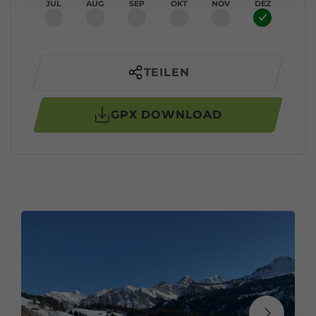
JUL
AUG
SEP
OKT
NOV
DEZ
TEILEN
GPX DOWNLOAD