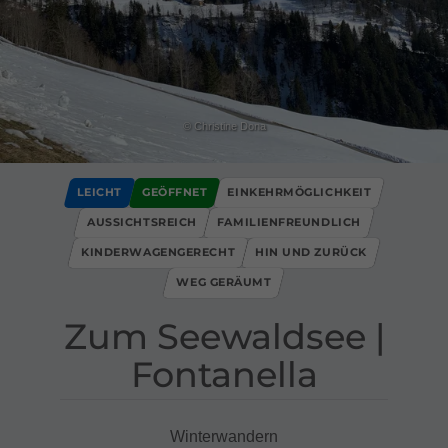
© Christine Dona
LEICHT
GEÖFFNET
EINKEHRMÖGLICHKEIT
AUSSICHTSREICH
FAMILIENFREUNDLICH
KINDERWAGENGERECHT
HIN UND ZURÜCK
WEG GERÄUMT
Zum Seewaldsee ​|​
Fontanella
Winterwandern