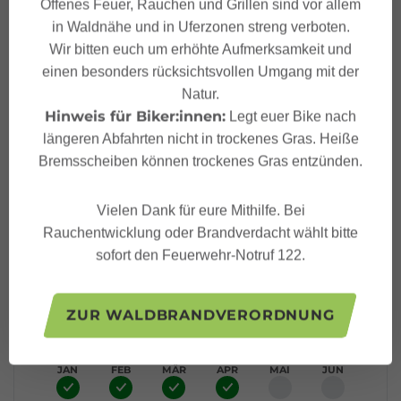
Offenes Feuer, Rauchen und Grillen sind vor allem
Eigenschaften
in Waldnähe und in Uferzonen streng verboten.
Wir bitten euch um erhöhte Aufmerksamkeit und
Winterwandern
Routentyp
einen besonders rücksichtsvollen Umgang mit der
Natur.
Hinweis für Biker:innen:
Legt euer Bike nach
Leicht
Schwierigkeit
längeren Abfahrten nicht in trockenes Gras. Heiße
Bremsscheiben können trockenes Gras entzünden.
Bushaltestelle - Säge
Start
Vielen Dank für eure Mithilfe. Bei
Bushaltestelle - Säge
Ziel
Rauchentwicklung oder Brandverdacht wählt bitte
sofort den Feuerwehr-Notruf 122.
Höhenprofil
ZUR WALDBRANDVERORDNUNG
Beste Jahreszeit
JAN
FEB
MÄR
APR
MAI
JUN