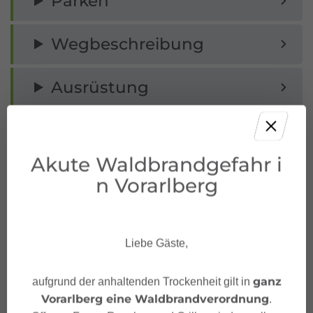
Parken
Wegbeschreibung
Ausrüstung
Tipps
Akute Waldbrandgefahr i
Sicherheitshinweise
n Vorarlberg
Sicherheitstipps für
Winterwandern in Vorarlberg
Liebe Gäste,
ganz
aufgrund der anhaltenden Trockenheit gilt in
Vorarlberg eine Waldbrandverordnung
.