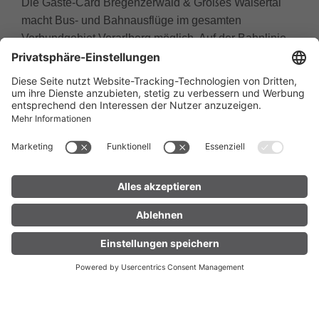
Die Gäste-Card Bregenzerwald & Großes Walsertal
macht Bus- und Bahnausflüge im gesamten
Verbundgebiet Vorarlberg möglich. Auf der Bahnlinie
reicht dieses bis zu den Grenzbahnhöfen St. Anton am
Arlberg, Lindau (D), St. Margrethen (CH) und Nendeln
(FL). Inkludiert ist auch der grenzüberschreitende
Busverkehr mit der Linie 46 (Hittisau –
Balderschwang) sowie ab/bis Lindau, Scheidegg,
Niederstaufen, Oberstaufen (alle D) und ab/bis St.
Margrethen (CH) und St. Anton am Arlberg.
Nicht inkludiert sind Fahrten mit Wander- und
Shuttlebussen, Fahrten mit den öffentlichen
Verkehrsmitteln im Kleinwalsertal, Mautgebühren
sowie die Mitnahme von Hunden oder Fahrrädern.
UNTERKUNFT
LIVE
FINDEN
Laguzalpe – Aufzahlung einer
Wegbenützungsgebühr