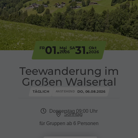
01.
31.
FR
Mai
SA
Okt
2026
2026
Teewanderung im
Großen Walsertal
TÄGLICH
DO, 06.08.2026
ANSTEHEND
Donnerstag 09:00 Uhr
Sonntag
für Gruppen ab 6 Personen