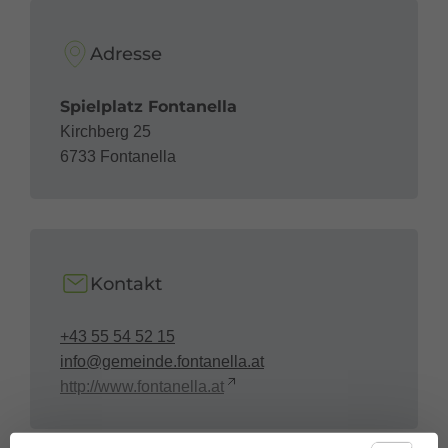
Adresse
Spielplatz Fontanella
Kirchberg 25
6733 Fontanella
Kontakt
+43 55 54 52 15
info@gemeinde.fontanella.at
http://www.fontanella.at