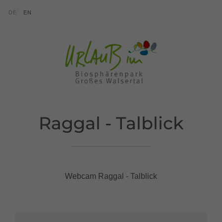
Zum Inhalt springen (Alt+0)
Zum Hauptmenü springen (Alt+1)
Translations of this page
DE
EN
Raggal - Talblick
Webcam Raggal - Talblick