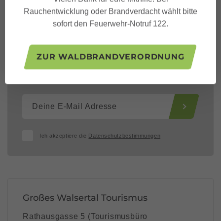
Rauchentwicklung oder Brandverdacht wählt bitte
sofort den Feuerwehr-Notruf 122.
ZUR WALDBRANDVERORDNUNG
Dein Großes Walsertal
Newsletter
Ich akzeptiere die
Datenschutzbestimmungen
Großes Walsertal Tourismus
Rathausgasse 5 (Tourismusbüro