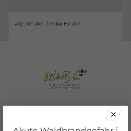
Alpenhotel Zimba Brand
Folge uns auf:
Akute Waldbrandgefahr i