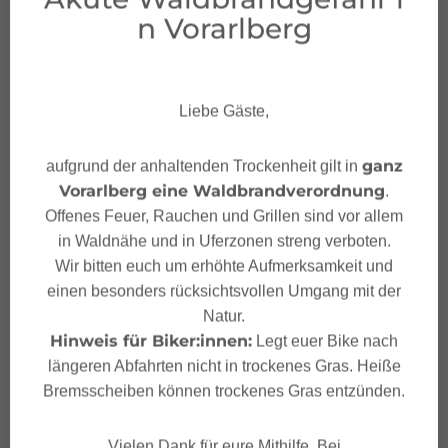
n Vorarlberg
Feedback geben & Urla
Liebe Gäste,
ub gewinnen!
ganz
aufgrund der anhaltenden Trockenheit gilt in
Vorarlberg eine Waldbrandverordnung
.
Deine Meinung ist uns wichtig – Feedback
Offenes Feuer, Rauchen und Grillen sind vor allem
geben und mit etwas Glück unvergessliche
in Waldnähe und in Uferzonen streng verboten.
Urlaubserlebnisse in Österreich gewinnen.
Wir bitten euch um erhöhte Aufmerksamkeit und
einen besonders rücksichtsvollen Umgang mit der
JETZT MITMACHEN!
Natur.
Hinweis für Biker:innen:
Legt euer Bike nach
längeren Abfahrten nicht in trockenes Gras. Heiße
Bremsscheiben können trockenes Gras entzünden.
Vielen Dank für eure Mithilfe. Bei