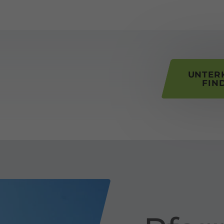
his page
UNTER
FIN