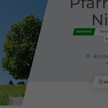
Pfarr
N
GEÖFFNET
JETZ
K
Kirch
A