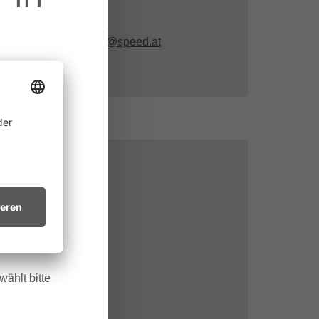
(0043) 5515 2207
pfarramt.damuels@speed.at
ine
 allem in
htsvollen
in trockenes
.
ählt bitte