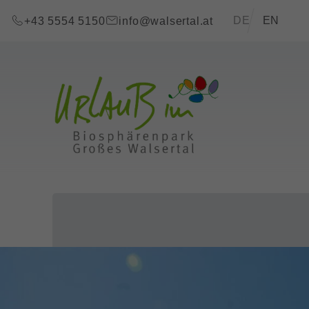
Zum Inhalt springen (Alt+0)
Zum Hauptmenü springen (Alt+1)
Translations of t
DE
EN
+43 5554 5150
info@walsertal.at