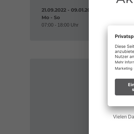
21.09.2022 - 09.01.2033
Mo - So
07:00 - 18:00 Uhr
au
Waldbr
Wir bitt
Hinweis f
Vielen Da