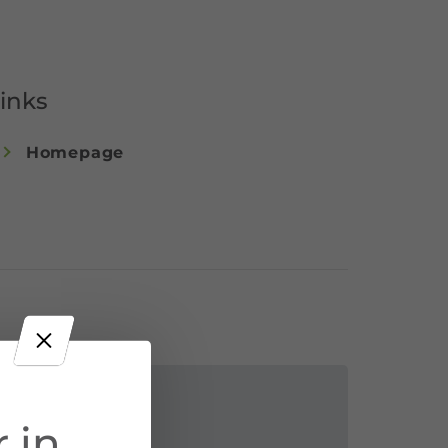
inks
Homepage
 in
Kontakt