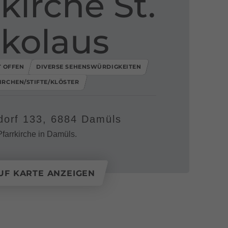
kirche St​.​
ikolaus
T OFFEN
DIVERSE SEHENSWÜRDIGKEITEN
IRCHEN/STIFTE/KLÖSTER
dorf 133, 6884 Damüls
Pfarrkirche in Damüls.
UF KARTE ANZEIGEN