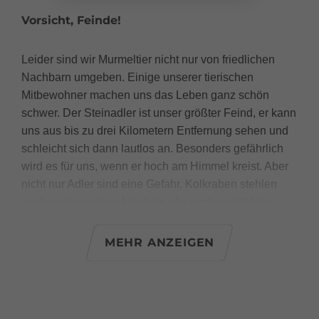
Vorsicht, Feinde!
Leider sind wir Murmeltier nicht nur von friedlichen
Nachbarn umgeben. Einige unserer tierischen
Mitbewohner machen uns das Leben ganz schön
schwer. Der Steinadler ist unser größter Feind, er kann
uns aus bis zu drei Kilometern Entfernung sehen und
schleicht sich dann lautlos an. Besonders gefährlich
wird es für uns, wenn er hoch am Himmel kreist. Aber
nicht nur Adler sind eine Gefahr. Kolkraben stehlen
auch gerne unsere Jungtiere, die noch unerfahren
sind. Füchse, die durch die Wiesen schleichen,
können ebenfalls zur Bedrohung werden. Deshalb
MEHR ANZEIGEN
heißt es für uns: Immer wachsam bleiben und schnell
sein. Zum Glück haben wir auch friedliche Nachbarn,
wie Rehe, Gämsen und Hirsche. Diese Tiere sind
Vegetarier und teilen sich die bunten Blumenwiesen