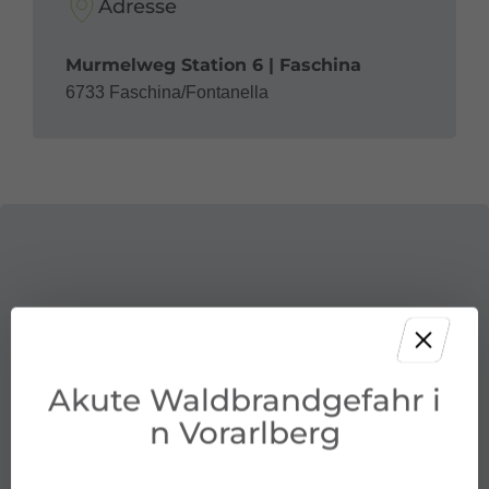
Adresse
Murmelweg Station 6 | Faschina
6733 Faschina/Fontanella
Akute Waldbrandgefahr i
n Vorarlberg