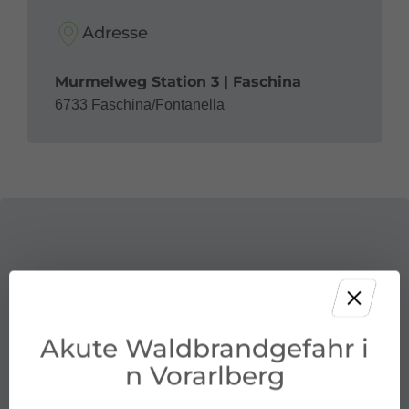
Adresse
Murmelweg Station 3 | Faschina
6733 Faschina/Fontanella
Akute Waldbrandgefahr i
n Vorarlberg