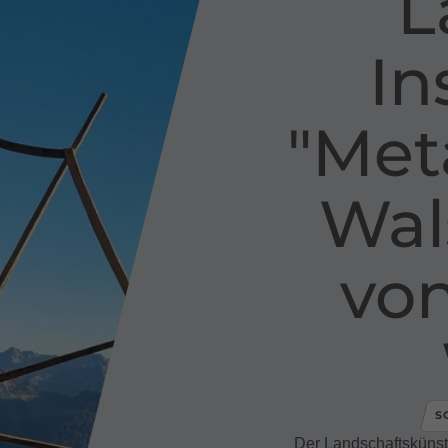
L
In
"Me
Wal
von
S
Der Landschaftskünstl