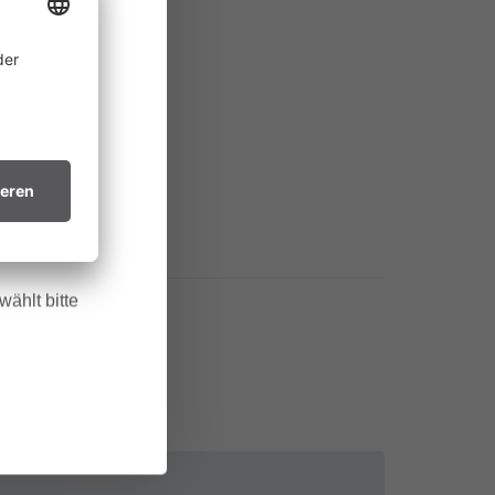
ine
 allem in
htsvollen
in trockenes
.
ählt bitte