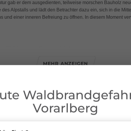
ptur gab er dem ausgedienten, teilweise morschen Bauholz neue
 des Alpstalls und lädt den Betrachter dazu ein, sich in die Mitte
 und einer inneren Befreiung zu öffnen. In diesem Moment ver
hias Würfel_www.matthiaswuerfel.at
en Alpstalls der Oberalpe
MEHR ANZEIGEN
he 5,60 m
bst.at
ute Waldbrandgefahr
 Sera für die Bereitstellung der Fläche sowie für die tatkräftig
gt ausdrücklich auf eigene Gefahr. Der Künstler sowie der Veranst
Vorarlberg
n ausgehen.
Besteigen der Skulptur ist ausdrücklich verboten!