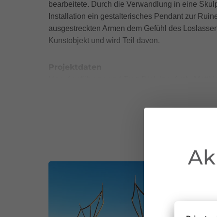
bearbeitete. Durch die Verwandlung in eine Skul
Installation ein gestalterisches Pendant zur Ruine
ausgestreckten Armen dem Gefühl des Loslassens
Kunstobjekt und wird Teil davon.
Projektdaten
Idee, Ausführung und Text: Dipl.-Ing. Arch. Matt
Errichtung: 01.-18.08.2023
Material: Altholzbalken und Bretter des verfallen
Dimension Gesamtensemble: Breite 10,20 m; Hö
Auftraggeber: WALSERHERBST_www.walserher
Ak
Ein großer Dank gilt der Alpgemeinschaft der Alpe
Besichtigung der hier aufgestellten Skulptur erfol
immer geartete Schäden und Gefahren, die davo
Die Skulptur ist kein Klettergerüst! Das 