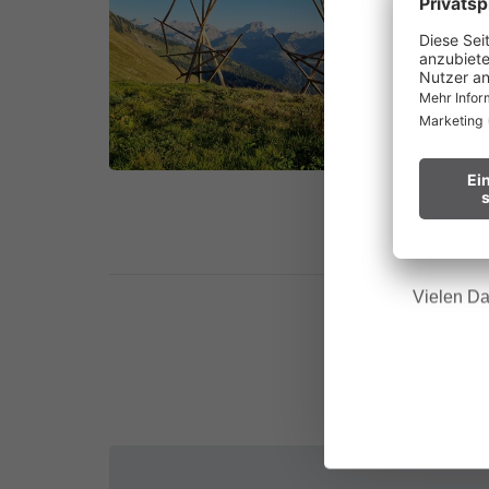
au
Waldbr
Wir bitt
Hinweis f
Vielen Da