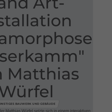
and Art​-​
stallation
tamorphose
serkamm"
 Matthias
Würfel
ONSTIGES BAUWERK UND GEBÄUDE
er Matthias Würfel setzte sich in einem interaktiven