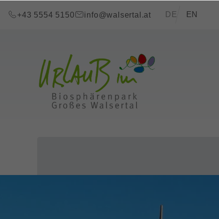
Zum Inhalt springen (Alt+0)
Zum Hauptmenü springen (Alt+1)
Translations of t
DE
EN
+43 5554 5150
info@walsertal.at