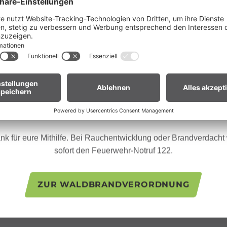
Liebe Gäste,
ganz Vorarlberg e
fgrund der anhaltenden Trockenheit gilt in
andverordnung
. Offenes Feuer, Rauchen und Grillen sind vor
Waldnähe und in Uferzonen streng verboten.
en euch um erhöhte Aufmerksamkeit und einen besonders rücksic
Umgang mit der Natur.
ür Biker:innen:
Legt euer Bike nach längeren Abfahrten nicht 
Gras. Heiße Bremsscheiben können trockenes Gras entzünden
nk für eure Mithilfe. Bei Rauchentwicklung oder Brandverdacht w
sofort den Feuerwehr-Notruf 122.
ZUR WALDBRANDVERORDNUNG