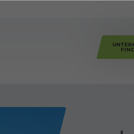
his page
UNTER
FIN