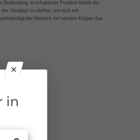
 Bedeutung. In erhabener Position bildet die
 der Skulptur zu stellen, um sich mit
vollständigt der Mensch mit seinem Körper das
 in
e Unterstützung bei der Projektumsetzung! Die
alter Walserherbst haften nicht für allfällige, wie