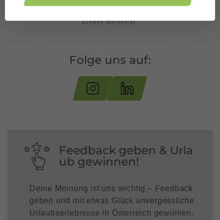
Folge uns auf:
Feedback geben & Urla
ub gewinnen!
Deine Meinung ist uns wichtig – Feedback
geben und mit etwas Glück unvergessliche
Urlaubserlebnisse in Österreich gewinnen.