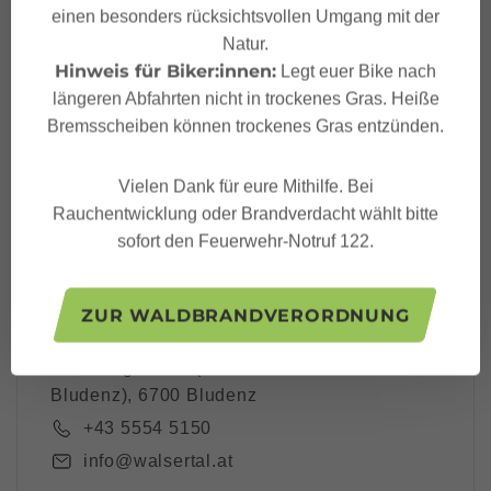
einen besonders rücksichtsvollen Umgang mit der
Dein Großes Walsertal
Natur.
Newsletter
Hinweis für Biker:innen:
Legt euer Bike nach
längeren Abfahrten nicht in trockenes Gras. Heiße
Bremsscheiben können trockenes Gras entzünden.
Vielen Dank für eure Mithilfe. Bei
Ich akzeptiere die
Datenschutzbestimmungen
Rauchentwicklung oder Brandverdacht wählt bitte
sofort den Feuerwehr-Notruf 122.
ZUR WALDBRANDVERORDNUNG
Großes Walsertal Tourismus
Rathausgasse 5 (Tourismusbüro
Bludenz), 6700 Bludenz
+43 5554 5150
info@walsertal.at