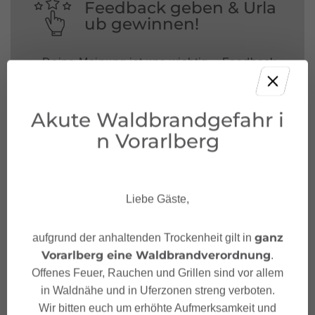
Feedback geben & Urla
ub gewinnen!
Deine Meinung ist uns wichtig – Feedback
geben und mit etwas Glück unvergessliche
Urlaubserlebnisse in Österreich gewinnen.
Akute Waldbrandgefahr i
JETZT MITMACHEN!
n Vorarlberg
Liebe Gäste,
ganz
aufgrund der anhaltenden Trockenheit gilt in
Vorarlberg eine Waldbrandverordnung
.
Offenes Feuer, Rauchen und Grillen sind vor allem
in Waldnähe und in Uferzonen streng verboten.
Wir bitten euch um erhöhte Aufmerksamkeit und