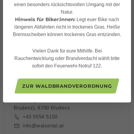
einen besonders rücksichtsvollen Umgang mit der
Dein Großes Walsertal
Natur.
Newsletter
Hinweis für Biker:innen:
Legt euer Bike nach
längeren Abfahrten nicht in trockenes Gras. Heiße
Bremsscheiben können trockenes Gras entzünden.
Vielen Dank für eure Mithilfe. Bei
Ich akzeptiere die
Datenschutzbestimmungen
Rauchentwicklung oder Brandverdacht wählt bitte
sofort den Feuerwehr-Notruf 122.
ZUR WALDBRANDVERORDNUNG
Großes Walsertal Tourismus
Rathausgasse 5 (Tourismusbüro
Bludenz), 6700 Bludenz
+43 5554 5150
info@walsertal.at