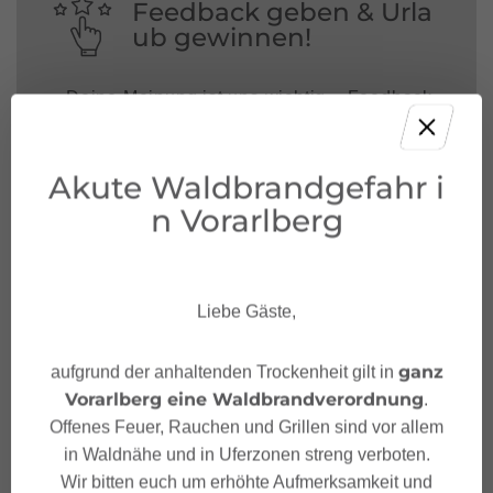
Feedback geben & Urla
ub gewinnen!
Deine Meinung ist uns wichtig – Feedback
geben und mit etwas Glück unvergessliche
Urlaubserlebnisse in Österreich gewinnen.
Akute Waldbrandgefahr i
JETZT MITMACHEN!
n Vorarlberg
Liebe Gäste,
ganz
aufgrund der anhaltenden Trockenheit gilt in
Vorarlberg eine Waldbrandverordnung
.
Offenes Feuer, Rauchen und Grillen sind vor allem
in Waldnähe und in Uferzonen streng verboten.
Wir bitten euch um erhöhte Aufmerksamkeit und