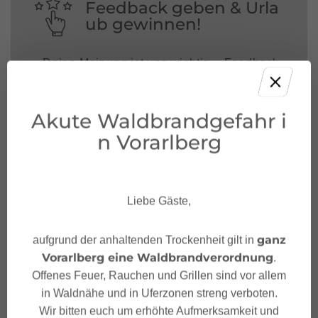
Feedback geben & Urla
ub gewinnen!
Deine Meinung ist uns wichtig – Feedback
geben und mit etwas Glück unvergessliche
Urlaubserlebnisse in Österreich gewinnen.
Akute Waldbrandgefahr i
JETZT MITMACHEN!
n Vorarlberg
Liebe Gäste,
ganz
aufgrund der anhaltenden Trockenheit gilt in
Vorarlberg eine Waldbrandverordnung
.
Offenes Feuer, Rauchen und Grillen sind vor allem
in Waldnähe und in Uferzonen streng verboten.
Wir bitten euch um erhöhte Aufmerksamkeit und