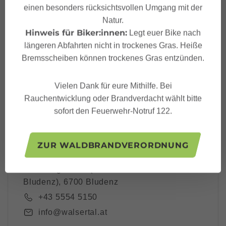
einen besonders rücksichtsvollen Umgang mit der
Dein Großes Walsertal
Natur.
Newsletter
Hinweis für Biker:innen:
Legt euer Bike nach
längeren Abfahrten nicht in trockenes Gras. Heiße
Bremsscheiben können trockenes Gras entzünden.
Vielen Dank für eure Mithilfe. Bei
Ich akzeptiere die
Datenschutzbestimmungen
Rauchentwicklung oder Brandverdacht wählt bitte
sofort den Feuerwehr-Notruf 122.
ZUR WALDBRANDVERORDNUNG
Großes Walsertal Tourismus
Rathausgasse 5 (Tourismusbüro
Bludenz), 6700 Bludenz
+43 5554 5150
info@walsertal.at