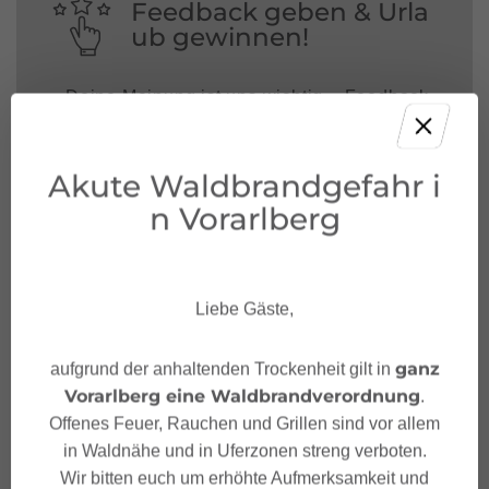
Feedback geben & Urla
ub gewinnen!
Deine Meinung ist uns wichtig – Feedback
geben und mit etwas Glück unvergessliche
Urlaubserlebnisse in Österreich gewinnen.
Akute Waldbrandgefahr i
JETZT MITMACHEN!
n Vorarlberg
Liebe Gäste,
ganz
aufgrund der anhaltenden Trockenheit gilt in
Vorarlberg eine Waldbrandverordnung
.
Offenes Feuer, Rauchen und Grillen sind vor allem
in Waldnähe und in Uferzonen streng verboten.
Wir bitten euch um erhöhte Aufmerksamkeit und