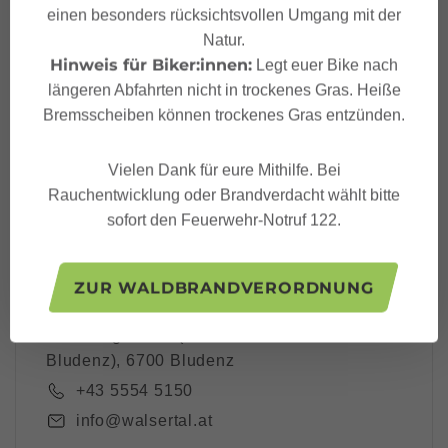
einen besonders rücksichtsvollen Umgang mit der
Dein Großes Walsertal
Natur.
Newsletter
Hinweis für Biker:innen:
Legt euer Bike nach
längeren Abfahrten nicht in trockenes Gras. Heiße
Bremsscheiben können trockenes Gras entzünden.
Vielen Dank für eure Mithilfe. Bei
Ich akzeptiere die
Datenschutzbestimmungen
Rauchentwicklung oder Brandverdacht wählt bitte
sofort den Feuerwehr-Notruf 122.
ZUR WALDBRANDVERORDNUNG
Großes Walsertal Tourismus
Rathausgasse 5 (Tourismusbüro
Bludenz), 6700 Bludenz
+43 5554 5150
info@walsertal.at