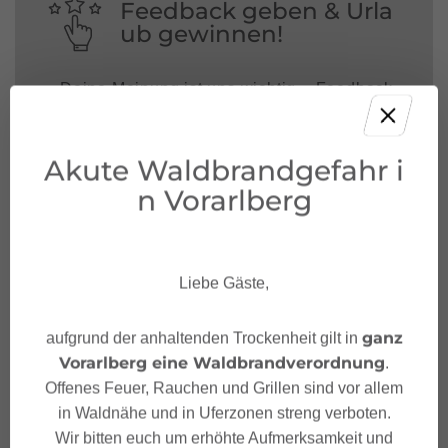
Feedback geben & Urla
ub gewinnen!
Deine Meinung ist uns wichtig – Feedback
geben und mit etwas Glück unvergessliche
Urlaubserlebnisse in Österreich gewinnen.
Akute Waldbrandgefahr i
JETZT MITMACHEN!
n Vorarlberg
Liebe Gäste,
ganz
aufgrund der anhaltenden Trockenheit gilt in
Vorarlberg eine Waldbrandverordnung
.
Offenes Feuer, Rauchen und Grillen sind vor allem
in Waldnähe und in Uferzonen streng verboten.
Wir bitten euch um erhöhte Aufmerksamkeit und