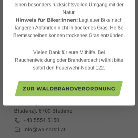
einen besonders rücksichtsvollen Umgang mit der
Dein Großes Walsertal
Natur.
Newsletter
Hinweis für Biker:innen:
Legt euer Bike nach
längeren Abfahrten nicht in trockenes Gras. Heiße
Bremsscheiben können trockenes Gras entzünden.
Vielen Dank für eure Mithilfe. Bei
Ich akzeptiere die
Datenschutzbestimmungen
Rauchentwicklung oder Brandverdacht wählt bitte
sofort den Feuerwehr-Notruf 122.
ZUR WALDBRANDVERORDNUNG
Großes Walsertal Tourismus
Rathausgasse 5 (Tourismusbüro
Bludenz), 6700 Bludenz
+43 5554 5150
info@walsertal.at