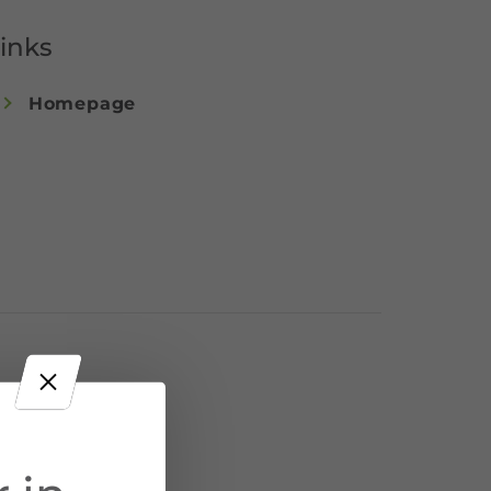
inks
Homepage