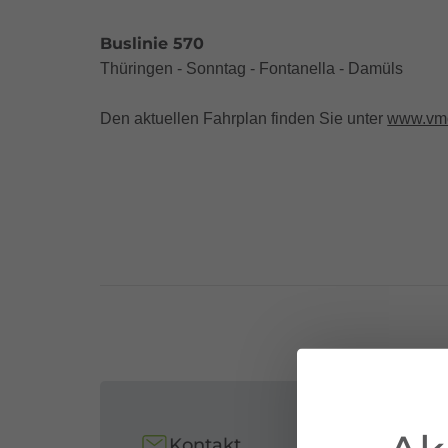
Buslinie 570
Thüringen - Sonntag - Fontanella - Damüls
Den aktuellen Fahrplan finden Sie unter
www.vmo
Kontakt