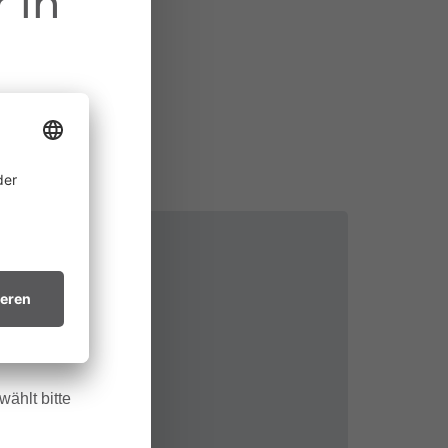
 in
ine
 allem in
htsvollen
in trockenes
.
ählt bitte