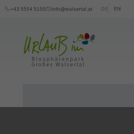
Zum Inhalt springen (Alt+0)
Zum Hauptmenü springen (Alt+1)
Translations of t
DE
EN
+43 5554 5150
info@walsertal.at