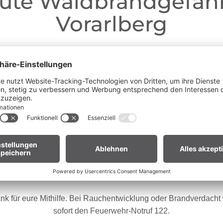
ute Waldbrandgefahr
Vorarlberg
Liebe Gäste,
ganz Vorarlberg e
fgrund der anhaltenden Trockenheit gilt in
andverordnung
. Offenes Feuer, Rauchen und Grillen sind vor
Waldnähe und in Uferzonen streng verboten.
en euch um erhöhte Aufmerksamkeit und einen besonders rücksic
Umgang mit der Natur.
ür Biker:innen:
Legt euer Bike nach längeren Abfahrten nicht 
Gras. Heiße Bremsscheiben können trockenes Gras entzünden
nk für eure Mithilfe. Bei Rauchentwicklung oder Brandverdacht w
sofort den Feuerwehr-Notruf 122.