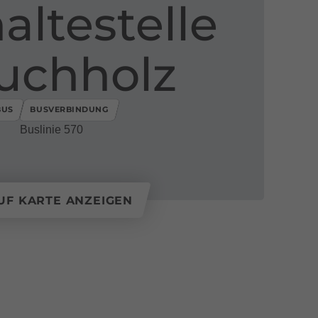
altestelle
 Buchholz
BUS
BUSVERBINDUNG
Buslinie 570
UF KARTE ANZEIGEN