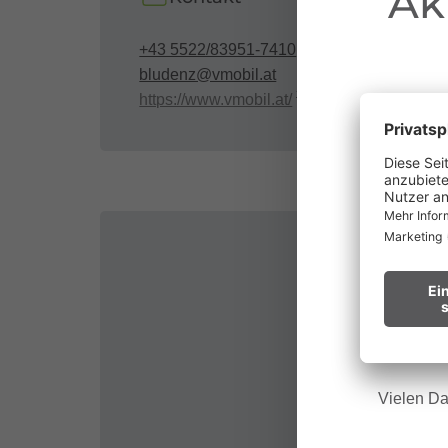
Ak
+43 5522/83951-7410
bludenz@vmobil.at
https://www.vmobil.at/
au
Waldbr
Wir bitt
Hinweis f
Vielen Da