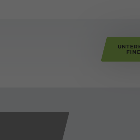
his page
UNTER
FIN