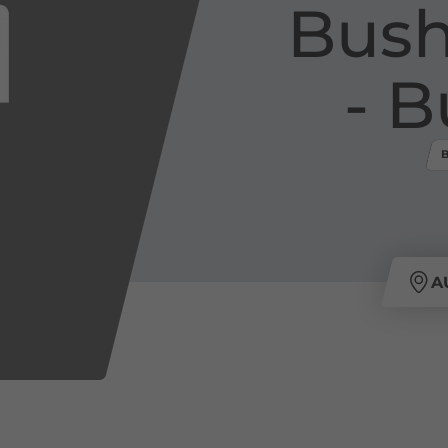
Bush
​-​
A