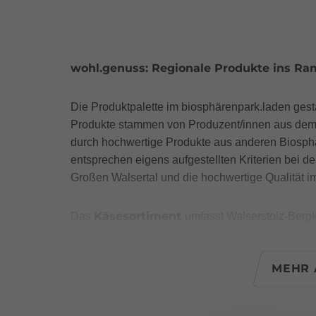
wohl.genuss: Regionale Produkte ins Ram
Die Produktpalette im biosphärenpark.laden gestal
Produkte stammen von Produzent/innen aus dem
durch hochwertige Produkte aus anderen Biosphär
entsprechen eigens aufgestellten Kriterien bei de
Großen Walsertal und die hochwertige Qualität i
Käsesortiment
Das
umfasst Walserstolz-Bergk
der Maruler Biosennerei und Bio-Käsesorten der 
Saison gibt es zusätzlich Alpkäse, in den Somm
MEHR 
Sennerei- bzw. Alpbutter
sind
, Butterschmal
den Wintermonaten) erhältlich. In den Vitrienen 
Wurstwaren
Verfügbarkeit
vom Rind, Schaf, Z