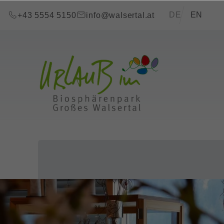
Zum Inhalt springen (Alt+0)
Zum Hauptmenü springen (Alt+1)
Translations of t
DE
EN
+43 5554 5150
info@walsertal.at