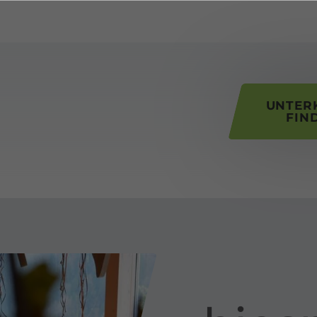
his page
UNTER
FIN