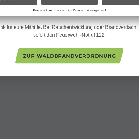
ür Biker:innen:
Legt euer Bike nach längeren Abfahrten nicht 
Gras. Heiße Bremsscheiben können trockenes Gras entzünden
nk für eure Mithilfe. Bei Rauchentwicklung oder Brandverdacht w
sofort den Feuerwehr-Notruf 122.
ZUR WALDBRANDVERORDNUNG