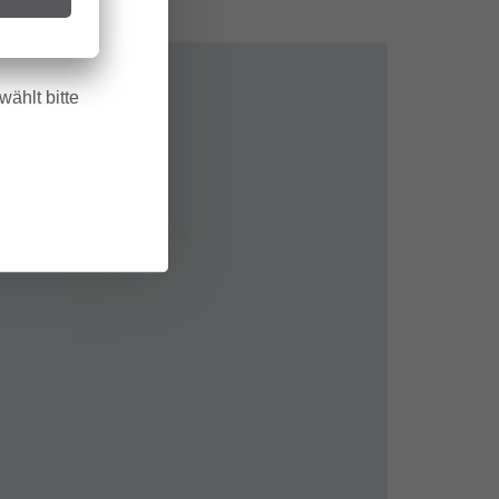
in trockenes
.
ählt bitte