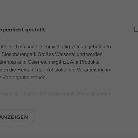
L
penlicht gestellt
tet sich saisonell sehr vielfältig. Alle angebotenen
 Biosphärenpark Großes Walsertal und werden
enparks in Österreich ergänzt. Alle Produkte
nen die Herkunft der Rohstoffe, die Verarbeitung im
m Vordergrund stehen.
äse 6, 8, 12 und 16 Monate gereift, Bio-Walserstolz
Sennerei Thüringerberg. Je nach Verfügbarkeit und
ermonaten auch Ziegenkäse. Natürlich
ANZEIGEN
z, eine Knöpfle- sowie eine Fonudemischung (nur in
des Ladens finden sich je nach
iege und Wild.