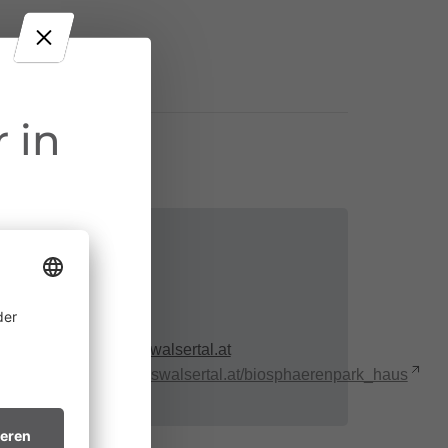
 in
Kontakt
+43 5554 20010
ine
verkauf@grosseswalsertal.at
 allem in
http://www.grosseswalsertal.at/biosphaerenpark_haus
htsvollen