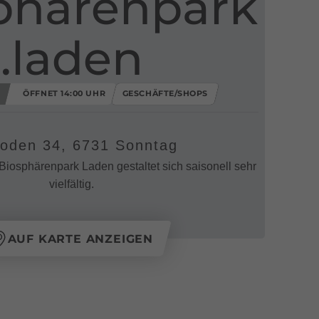
phärenpark​
.​laden
N
ÖFFNET 14:00 UHR
GESCHÄFTE/SHOPS
oden 34, 6731 Sonntag
Biosphärenpark Laden gestaltet sich saisonell sehr
vielfältig.
AUF KARTE ANZEIGEN