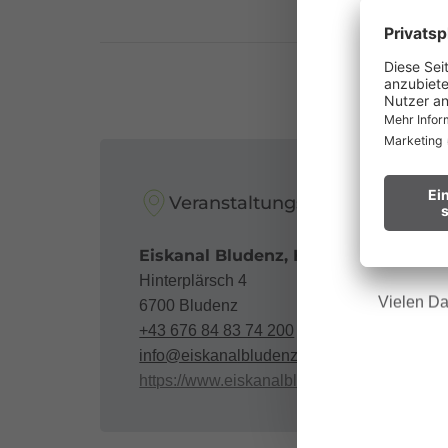
au
Waldbr
Wir bitt
Veranstaltungsort
Hinweis f
Eiskanal Bludenz, Hinterplärsch 4
Hinterplärsch 4
Vielen Da
6700 Bludenz
+43 676 84 83 74 200
info@eiskanalbludenz.at
https://www.eiskanalbludenz.at