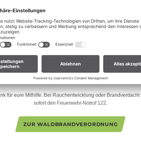
Liebe Gäste,
ganz Vorarlberg e
fgrund der anhaltenden Trockenheit gilt in
andverordnung
. Offenes Feuer, Rauchen und Grillen sind vor
Waldnähe und in Uferzonen streng verboten.
en euch um erhöhte Aufmerksamkeit und einen besonders rücksic
Umgang mit der Natur.
Veranstalter
ür Biker:innen:
Legt euer Bike nach längeren Abfahrten nicht 
Gras. Heiße Bremsscheiben können trockenes Gras entzünden
Eiskanal Bludenz 
Hinterplärsch 4
nk für eure Mithilfe. Bei Rauchentwicklung oder Brandverdacht w
6700 Bludenz
sofort den Feuerwehr-Notruf 122.
+43 676 84 83 74 200
info@eiskanalbludenz.a
https://www.eiskanalblu
ZUR WALDBRANDVERORDNUNG