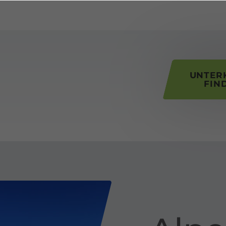
his page
UNTER
FIN