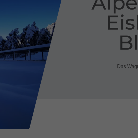
Alp
Eis
B
Das Wagni