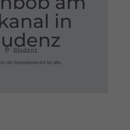
enbob am
kanal in
ludenz
Bludenz
s der besonderen Art für alle.