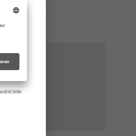
ine
 allem in
htsvollen
in trockenes
.
GmbH
ählt bitte
t
denz.at