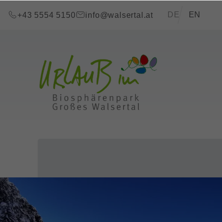
Zum Inhalt springen (Alt+0)
Zum Hauptmenü springen (Alt+1)
Translations of t
DE
EN
+43 5554 5150
info@walsertal.at