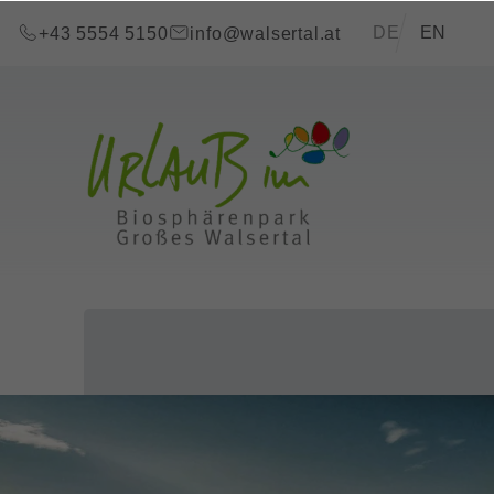
Zum Inhalt springen (Alt+0)
Zum Hauptmenü springen (Alt+1)
Translations of t
DE
EN
+43 5554 5150
info@walsertal.at