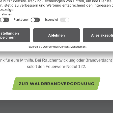
ganz Vorarlberg e
fgrund der anhaltenden Trockenheit gilt in
andverordnung
. Offenes Feuer, Rauchen und Grillen sind vor
Waldnähe und in Uferzonen streng verboten.
en euch um erhöhte Aufmerksamkeit und einen besonders rücksic
Adresse
Umgang mit der Natur.
ür Biker:innen:
Legt euer Bike nach längeren Abfahrten nicht 
Alpen Chalet Partnom
Gras. Heiße Bremsscheiben können trockenes Gras entzünden
Unterpartnom
6731 Sonntag-Stein
nk für eure Mithilfe. Bei Rauchentwicklung oder Brandverdacht w
sofort den Feuerwehr-Notruf 122.
ZUR WALDBRANDVERORDNUNG