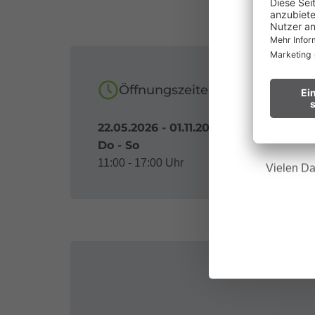
au
Waldbr
Wir bitt
Öffnungszeiten
Hinweis f
22.05.2026 - 01.11.2026
Do - So
11:00 - 17:00 Uhr
Vielen Da