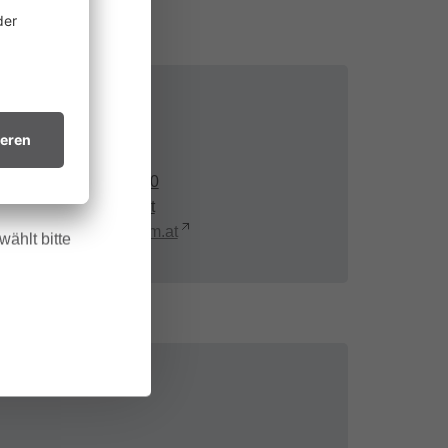
ine
 allem in
htsvollen
Kontakt
in trockenes
+43 680 12 14 590
.
office@partnom.at
http://www.partnom.at
ählt bitte