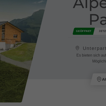
Alp
P
GEÖFFNET
JET
Unterpar
Es bieten sich a
Möglichk
A