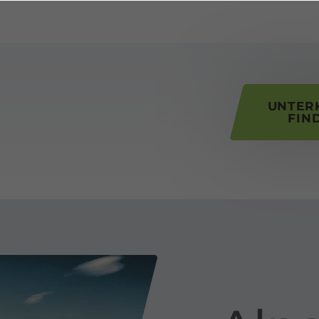
his page
UNTER
FIN