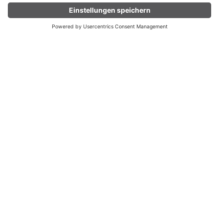
LIVE
Bikepark Brandnertal Ta
rife
Gäste mit einer Gästekarte
Premium bekommen
vergünstigte Preise im Bikepark