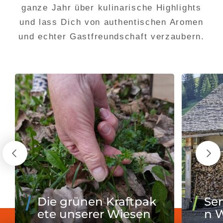
ganze Jahr über kulinarische Highlights
und lass Dich von authentischen Aromen
und echter Gastfreundschaft verzaubern.
Die grünen Kraftpak
Se
ete unserer Wiesen
n W