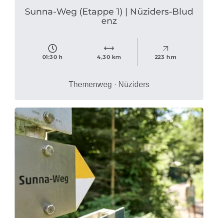
Sunna-Weg (Etappe 1) | Nüziders-Blud
enz
01:30 h
4,30 km
223 hm
Themenweg · Nüziders