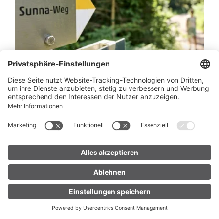
Sunna-Weg | Nüziders-Bludenz-Außer
braz
05:35 h
16,1 km
610 hm
Themenweg · Nüziders
LIVE