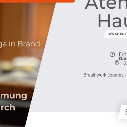
Atem
Ha
WÖCHENT
Do
Dau
a
Breathwork Journey -