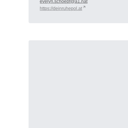
evelyn.schoepf@a1.nat
https://deinruhepol.at