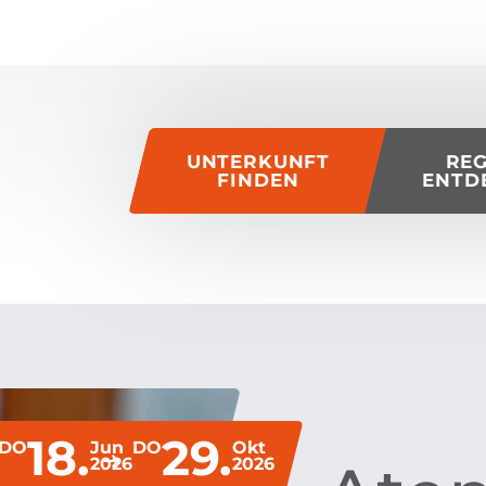
of this page
UNTERKUNFT
RE
FINDEN
ENTD
18.
29.
DO
Jun
DO
Okt
2026
2026