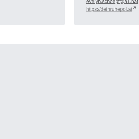
evelyn.schoepf@a1.nat
https://deinruhepol.at