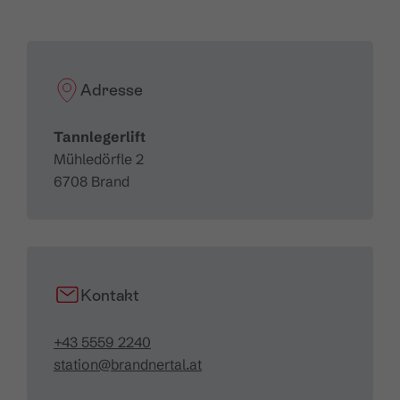
Höhendifferenz:
87 m
Fahrgeschwindigkeit:
2,5 m/sec.
Förderleistung:
720 Pers./Std.
Adresse
Tannlegerlift
Mühledörfle 2
6708 Brand
Kontakt
+43 5559 2240
station@brandnertal.at