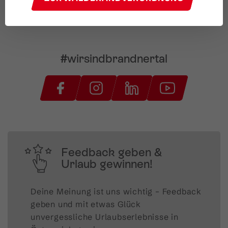
#wirsindbrandnertal
Feedback geben &
Urlaub gewinnen!
Deine Meinung ist uns wichtig – Feedback 
geben und mit etwas Glück 
unvergessliche Urlaubserlebnisse in 