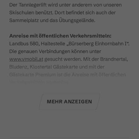
Der Tannlegerlift wird unter anderem von unseren
Skischulen benützt. Dort befindet sich auch der
Sammelplatz und das Übungsgelände.
Anreise mit öffentlichen Verkehrsmitteln:
Landbus 580, Haltestelle „Bürserberg Einhornbahn I“.
Die genauen Verbindungen können unter
www.vmobil.at
gesucht werden. Mit der Brandnertal,
Bludenz, Klostertal Gästekarte und mit der
Gästekarte Premium ist die Anreise mit öffentlichen
Verkehrsmitteln kostenlos.
Hier
geht es zu den aktuellen Betriebszeiten.
MEHR ANZEIGEN
Technische Daten:
Bahntyp:
Schlepplift
Schräge Länge:
363 m