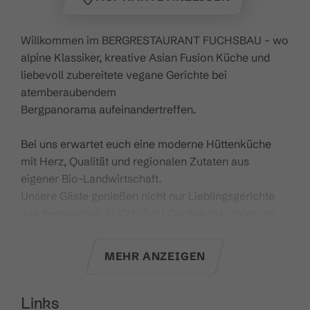
Willkommen im BERGRESTAURANT FUCHSBAU – wo
alpine Klassiker, kreative Asian Fusion Küche und
liebevoll zubereitete vegane Gerichte bei
atemberaubendem
Bergpanorama aufeinandertreffen.
Bei uns erwartet euch eine moderne Hüttenküche
mit Herz, Qualität und regionalen Zutaten aus
eigener Bio-Landwirtschaft.
Unsere Gäste genießen nicht nur Lieblingsgerichte
wie Sennerrösti, FUCHSBAU Cordon Bleu oder den
besten Apfelstrudel, sondern auch neue
Geschmackserlebnisse und täglich wechselnde
MEHR ANZEIGEN
Specials. Und das Beste: Auch eure vierbeinigen
Lieblinge sind bei uns herzlich willkommen!
Links