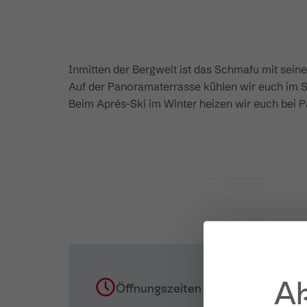
Inmitten der Bergwelt ist das Schmafu mit sein
Auf der Panoramaterrasse kühlen wir euch im 
Beim Aprés-Ski im Winter heizen wir euch bei P
Ak
Öffnungszeiten