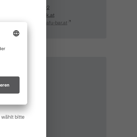
+43 650 96 79 192
schmafu@outlook.at
http://www.schmafu-bar.at
ine
 allem in
ichtsvollen
in trockenes
.
wählt bitte