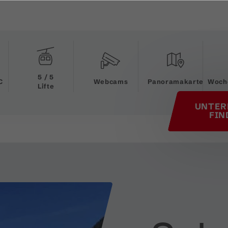
his page
5 / 5
C
Webcams
Panoramakarte
Woch
Lifte
UNTER
FIN