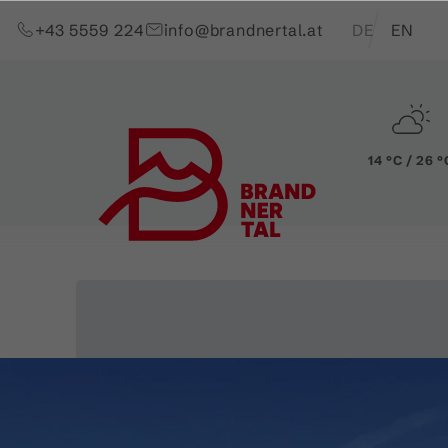
Zum Inhalt springen (Alt+0)
Zum Hauptmenü springen (Alt+1)
Translations of t
+43 5559 224
info@brandnertal.at
DE
EN
14 °C / 26 °