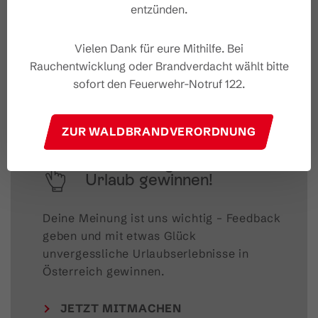
entzünden.
#wirsindbrandnertal
Vielen Dank für eure Mithilfe. Bei
Rauchentwicklung oder Brandverdacht wählt bitte
sofort den Feuerwehr-Notruf 122.
ZUR WALDBRANDVERORDNUNG
Feedback geben &
Urlaub gewinnen!
Deine Meinung ist uns wichtig – Feedback 
geben und mit etwas Glück 
unvergessliche Urlaubserlebnisse in 
Österreich gewinnen.
JETZT MITMACHEN