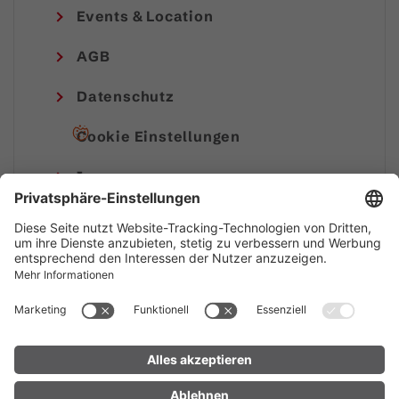
Events & Location
AGB
Datenschutz
Cookie Einstellungen
Impressum
© Alpenregion Bludenz Tourismus GmbH
5 / 5