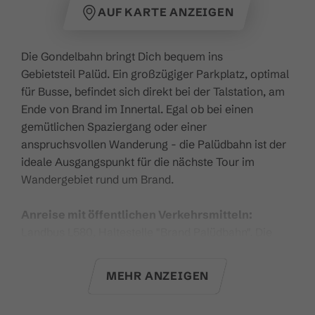
AUF KARTE ANZEIGEN
Die Gondelbahn bringt Dich bequem ins
Gebietsteil Palüd. Ein großzügiger Parkplatz, optimal
für Busse, befindet sich direkt bei der Talstation, am
Ende von Brand im Innertal. Egal ob bei einen
gemütlichen Spaziergang oder einer
anspruchsvollen Wanderung - die Palüdbahn ist der
ideale Ausgangspunkt für die nächste Tour im
Wandergebiet rund um Brand.
Anreise mit öffentlichen Verkehrsmitteln:
Landbus L580, Haltestelle "Brand Palüdbahn". Die
genauen Verbindungen können unter
www.vmobil.at
gesucht werden. Mit der Brandnertal,
MEHR ANZEIGEN
Bludenz, Klostertal Gästekarte und mit der
Gästekarte Premium ist die Anreise mit öffentlichen